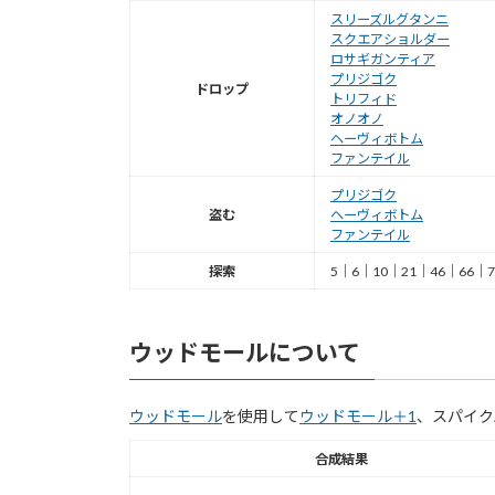
スリーズルグタンニ
スクエアショルダー
ロサギガンティア
プリジゴク
ドロップ
トリフィド
オノオノ
ヘーヴィボトム
ファンテイル
プリジゴク
盗む
ヘーヴィボトム
ファンテイル
探索
5｜6｜10｜21｜46｜66｜7
ウッドモールについて
ウッドモール
を使用して
ウッドモール＋1
、スパイク
合成結果