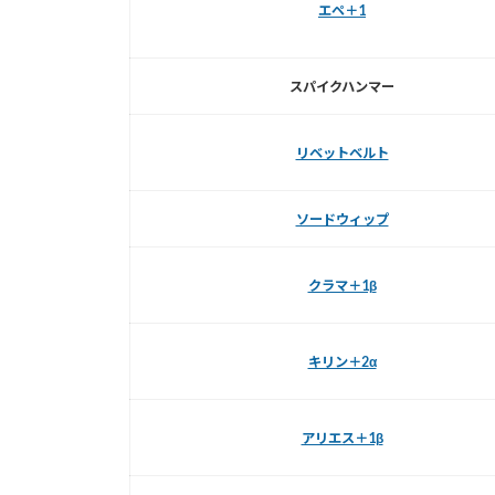
エペ＋1
スパイクハンマー
リベットベルト
ソードウィップ
クラマ＋1β
キリン＋2α
アリエス＋1β