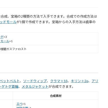
は合成、宝箱の2種類の方法で入手できます。合成での作成方法は
ッドモール
が1個で作成できます。宝箱からの入手方法は歯車の
トゲ
×3
ドモール
×1
の楼閣ガスファロスト
ベットベルト
、
ソードウィップ
、
クラマ＋1β
、
キリン＋2α
、
アリ
トゲトゲ首輪
、
メタルジャケット
が合成できます。
合成素材
エペ
×1