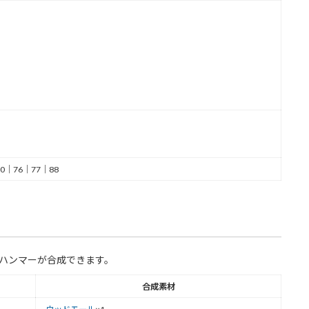
0｜76｜77｜88
ハンマーが合成できます。
合成素材