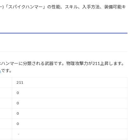
ー)「スパイクハンマー」の性能、スキル、入手方法、装備可能キ
ハンマーに分類される武器です。物理攻撃力が211上昇します。
ル
です。
211
0
0
0
0
‐