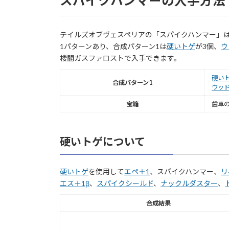
スパイクハンマーの入手方法
テイルズオブヴェスペリアの「スパイクハンマー」
1パターンあり、合成パターン1は
硬いトゲ
が3個、
ウ
楼閣ガスファロストで入手できます。
硬い
合成パターン1
ウッ
宝箱
歯車
硬いトゲについて
硬いトゲ
を使用して
エペ＋1
、スパイクハンマー、
リ
エス＋1β
、
スパイクシールド
、
ナックルダスター
、
合成結果