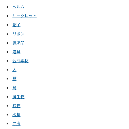
ヘルム
サークレット
帽子
リボン
装飾品
道具
合成素材
人
獣
鳥
魔生物
植物
水棲
昆虫