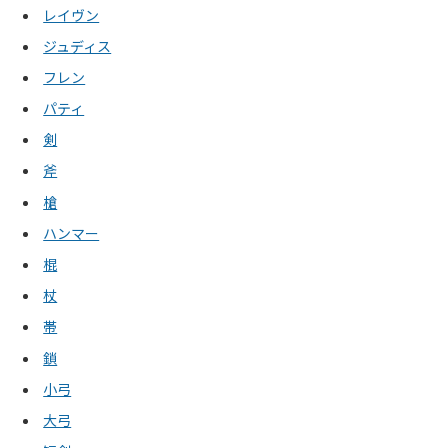
レイヴン
ジュディス
フレン
パティ
剣
斧
槍
ハンマー
棍
杖
帯
鎖
小弓
大弓