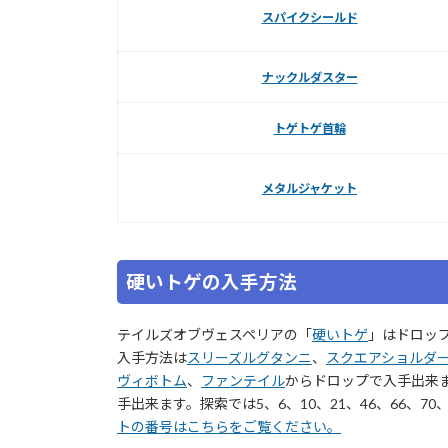
スパイクシールド
ナックルダスター
トゲトゲ首輪
メタルジャケット
硬いトゲの入手方法
テイルズオブヴェスペリアの「
硬いトゲ
」はドロッ
入手方法は
スリーズルグタンニ
、
スクエアショルダ
ヴィボトム
、
ファンテイル
からドロップで入手出来
手出来ます。探索では5、6、10、21、46、66、70
トの番号はこちらをご覧ください。