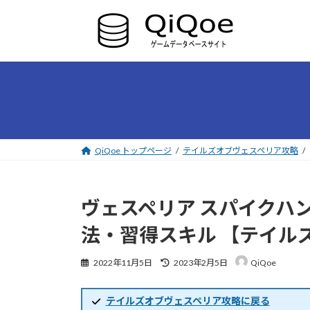
コ
ナ
ン
ビ
テ
ゲ
ン
ー
ツ
シ
へ
ョ
ス
ン
キ
に
ッ
移
プ
動
QiQoe トップページ
テイルズオブヴェスペリア攻略
ヴェスペリア スパイクハ
法・習得スキル 【テイル
最
2022年11月5日
2023年2月5日
QiQoe
終
更
新
テイルズオブヴェスペリア攻略に戻る
日