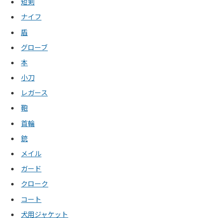
短剣
ナイフ
盾
グローブ
本
小刀
レガース
鞄
首輪
銃
メイル
ガード
クローク
コート
犬用ジャケット