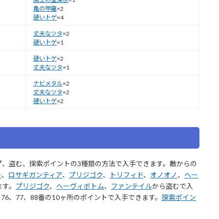
亀の甲羅
×2
硬いトゲ
×4
丈夫なツタ
×2
硬いトゲ
×1
硬いトゲ
×2
丈夫なツタ
×1
ナビメタル
×2
丈夫なツタ
×2
硬いトゲ
×2
プ、盗む、探索ポイントの3種類の方法で入手できます。敵からの
ー
、
ロサギガンティア
、
プリジゴク
、
トリフィド
、
オノオノ
、
ヘー
ます。
プリジゴク
、
ヘーヴィボトム
、
ファンテイル
から盗むで入
、76、77、88番の10ヶ所のポイントで入手できます。
探索ポイン