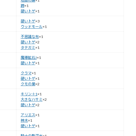
地獄の鎌
×1
蹄
×1
硬いトゲ
×1
硬いトゲ
×3
ウッドモール
×1
不思議な布
×1
硬いトゲ
×2
タテガミ
×1
魔導鉱石J
×1
硬いトゲ
×1
クラマ
×1
硬いトゲ
×1
クモの巣
×2
キリン＋1
×1
大きなハサミ
×2
硬いトゲ
×2
アリエス
×1
神木
×1
硬いトゲ
×1
騎士の聖深水
×1