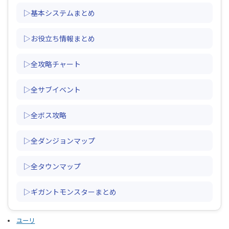
▷基本システムまとめ
▷お役立ち情報まとめ
▷全攻略チャート
▷全サブイベント
▷全ボス攻略
▷全ダンジョンマップ
▷全タウンマップ
▷ギガントモンスターまとめ
ユーリ