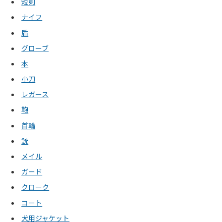
短剣
ナイフ
盾
グローブ
本
小刀
レガース
鞄
首輪
銃
メイル
ガード
クローク
コート
犬用ジャケット