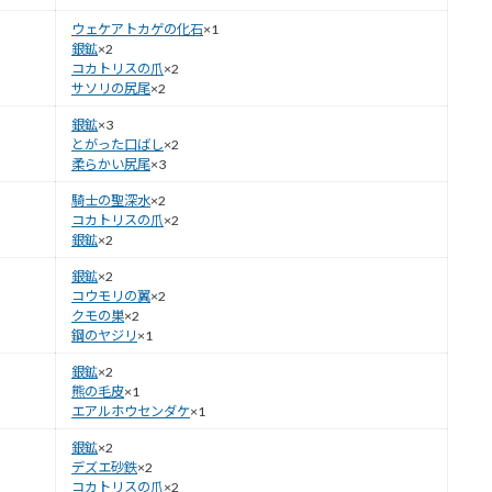
ウェケアトカゲの化石
×1
銀鉱
×2
コカトリスの爪
×2
サソリの尻尾
×2
銀鉱
×3
とがった口ばし
×2
柔らかい尻尾
×3
騎士の聖深水
×2
コカトリスの爪
×2
銀鉱
×2
銀鉱
×2
コウモリの翼
×2
クモの巣
×2
鋼のヤジリ
×1
銀鉱
×2
熊の毛皮
×1
エアルホウセンダケ
×1
銀鉱
×2
デズエ砂鉄
×2
コカトリスの爪
×2