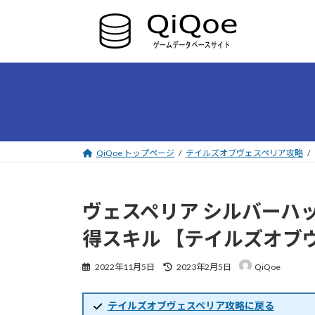
コ
ナ
ン
ビ
テ
ゲ
ン
ー
ツ
シ
へ
ョ
ス
ン
キ
に
ッ
移
プ
動
QiQoe トップページ
テイルズオブヴェスペリア攻略
ヴェスペリア シルバーハ
得スキル 【テイルズオブ
最
2022年11月5日
2023年2月5日
QiQoe
終
更
新
テイルズオブヴェスペリア攻略に戻る
日