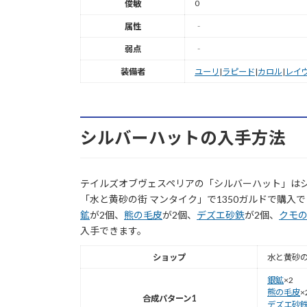
0
俊敏
属性
‐
弱点
‐
装備者
ユーリ
|
ラピード
|
カロル
|
レイ
シルバーハットの入手方法
テイルズオブヴェスペリアの「シルバーハット」は
「水と黄砂の街 マンタイク」で1350ガルドで購入
鉱
が2個、
熊の毛皮
が2個、
デズエ砂鉄
が2個、
クモ
入手できます。
ショップ
水と黄砂の街
銀鉱
×2
熊の毛皮
×
合成パターン1
デズエ砂