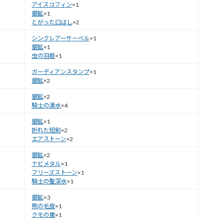
アイスコフィン
×1
銀鉱
×1
とがった口ばし
×2
シンクレアーサーベル
×1
銀鉱
×1
虫の羽根
×1
ガーディアンスタンプ
×1
銀鉱
×2
銀鉱
×2
騎士の湧水
×4
銀鉱
×1
折れた短剣
×2
エアストーン
×2
銀鉱
×2
ナビメタル
×1
フリーズストーン
×1
騎士の聖深水
×1
銀鉱
×3
熊の毛皮
×1
クモの巣
×1