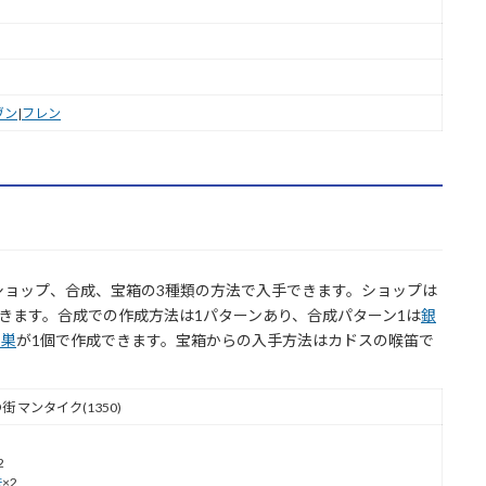
ヴン
|
フレン
ショップ、合成、宝箱の3種類の方法で入手できます。ショップは
できます。合成での作成方法は1パターンあり、合成パターン1は
銀
の巣
が1個で作成できます。宝箱からの入手方法はカドスの喉笛で
 マンタイク(1350)
2
鉄
×2