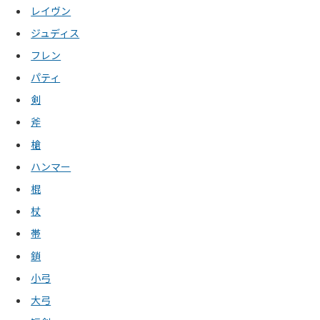
レイヴン
ジュディス
フレン
パティ
剣
斧
槍
ハンマー
棍
杖
帯
鎖
小弓
大弓