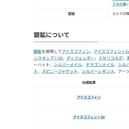
クモの巣
×
宝箱
カドスの
銀鉱について
銀鉱
を使用して
アイスコフィン
、
アイスコフィン＋1
ンスタンプ＋1β
、
ディフェンダー
、
ミセリコルデ
、
ーハット、
シルバーメイル
、
ドラゴンメイル
、
シル
ト
、
スピニージャケット
、
シルバーレギンス
、アー
合成結果
アイスコフィン
アイスコフィン＋1α