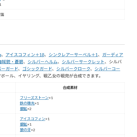
1
喉笛
α
、
アイスコフィン＋1β
、
シンクレアーサーベル＋1
、
ガーディア
海賊銃・蒼碧
、
シルバーヘルム
、
シルバーサークレット
、シルバ
バーガード
、
ゴシックガード
、
シルバークローク
、
シルバーコー
ツボール、イヤリング、戦乙女の戦兜が合成できます。
合成素材
フリーズストーン
×1
鉄の穂先
×1
銀鉱
×2
アイスコフィン
×1
銀鉱
×1
狼の牙
×2