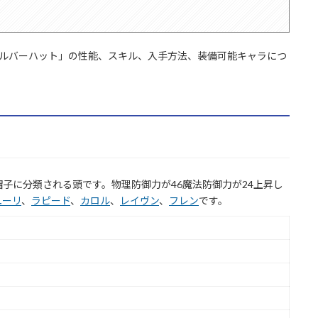
シルバーハット」の性能、スキル、入手方法、装備可能キャラにつ
子に分類される頭です。物理防御力が46魔法防御力が24上昇し
ユーリ
、
ラピード
、
カロル
、
レイヴン
、
フレン
です。