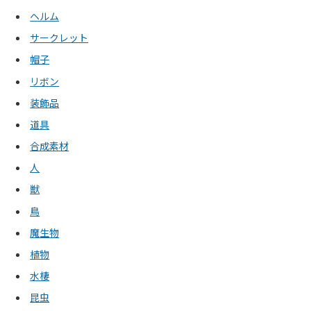
ヘルム
サークレット
帽子
リボン
装飾品
道具
合成素材
人
獣
鳥
魔生物
植物
水棲
昆虫