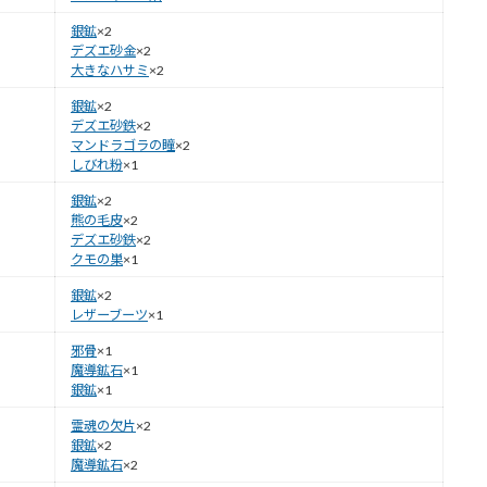
銀鉱
×2
デズエ砂金
×2
大きなハサミ
×2
銀鉱
×2
デズエ砂鉄
×2
マンドラゴラの瞳
×2
しびれ粉
×1
銀鉱
×2
熊の毛皮
×2
デズエ砂鉄
×2
クモの巣
×1
銀鉱
×2
レザーブーツ
×1
邪骨
×1
魔導鉱石
×1
銀鉱
×1
霊魂の欠片
×2
銀鉱
×2
魔導鉱石
×2