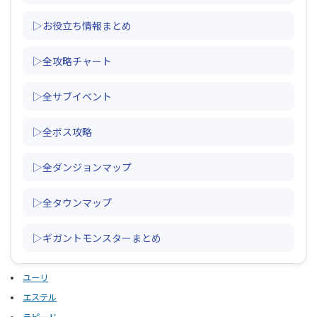
▷お役立ち情報まとめ
▷全攻略チャート
▷全サブイベント
▷全ボス攻略
▷全ダンジョンマップ
▷全タウンマップ
▷ギガントモンスターまとめ
ユーリ
エステル