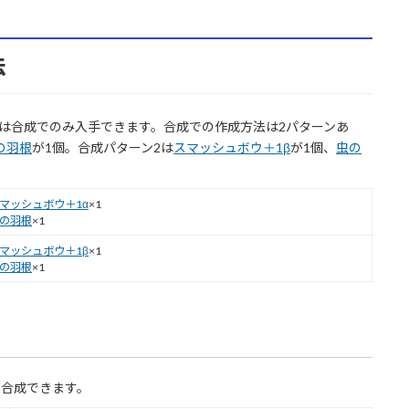
法
は合成でのみ入手できます。合成での作成方法は2パターンあ
の羽根
が1個。合成パターン2は
スマッシュボウ＋1β
が1個、
虫の
マッシュボウ＋1α
×1
の羽根
×1
マッシュボウ＋1β
×1
の羽根
×1
が合成できます。