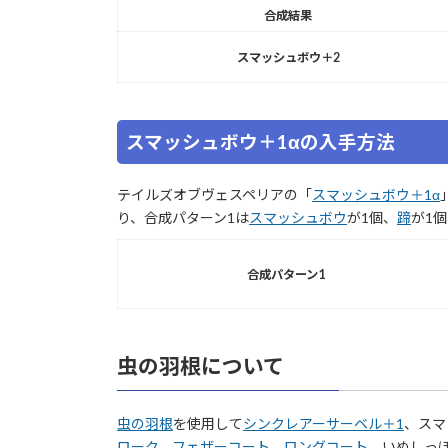
合成結果
スマッシュボウ＋2
スマッシュボウ＋1αの入手方法
テイルズオブヴェスペリアの「
スマッシュボウ＋1α
り、合成パターン1は
スマッシュボウ
が1個、
蹄
が1
合成パターン1
虫の羽根について
虫の羽根
を使用して
シンクレアーサーベル＋1
、スマ
ローク
、
フェザーコート
、
ロングコート
、いぬしっ