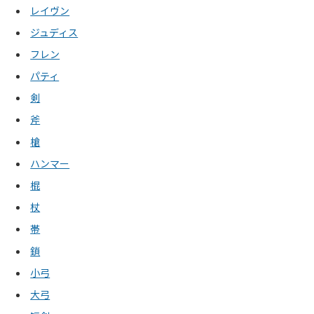
レイヴン
ジュディス
フレン
パティ
剣
斧
槍
ハンマー
棍
杖
帯
鎖
小弓
大弓