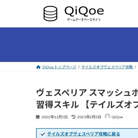
コ
ナ
ン
ビ
テ
ゲ
ン
ー
ツ
シ
へ
ョ
ス
ン
キ
に
ッ
移
プ
動
QiQoe トップページ
テイルズオブヴェスペリア攻略
ヴェスペリア スマッシュボ
習得スキル 【テイルズオ
最
2022年11月5日
2023年2月5日
QiQoe
終
更
新
テイルズオブヴェスペリア攻略に戻る
日