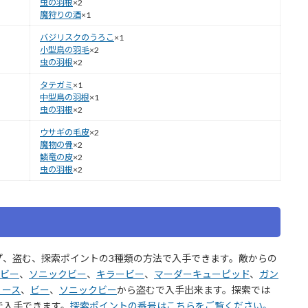
虫の羽根
×2
魔狩りの酒
×1
バジリスクのうろこ
×1
小型鳥の羽毛
×2
虫の羽根
×2
タテガミ
×1
中型鳥の羽根
×1
虫の羽根
×2
ウサギの毛皮
×2
魔物の骨
×2
鱗竜の皮
×2
虫の羽根
×2
プ、盗む、探索ポイントの3種類の方法で入手できます。敵からの
ビー
、
ソニックビー
、
キラービー
、
マーダーキューピッド
、
ガン
リース
、
ビー
、
ソニックビー
から盗むで入手出来ます。探索では
トで入手できます。
探索ポイントの番号はこちらをご覧ください。