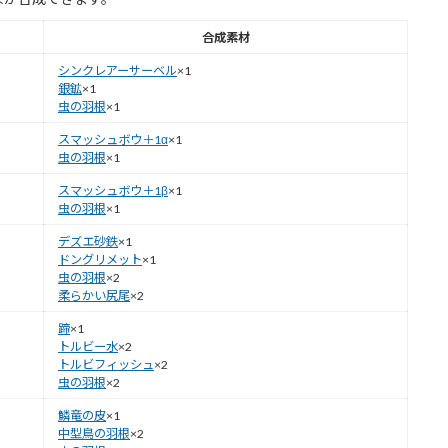
合成素材
シンクレアーサーベル
×1
銀鉱
×1
虫の羽根
×1
スマッシュボウ＋1α
×1
虫の羽根
×1
スマッシュボウ＋1β
×1
虫の羽根
×1
デズエ砂鉄
×1
ドングリメット
×1
虫の羽根
×2
柔らかい尻尾
×2
蹄
×1
トルビー水
×2
トルビフィッシュ
×2
虫の羽根
×2
鱗竜の皮
×1
中型鳥の羽根
×2