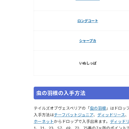
ロングコート
シャープカ
いぬしっぽ
虫の羽根の入手方法
テイルズオブヴェスペリアの「
虫の羽根
」はドロッ
入手方法は
チーフバットジュニア
、
ディッドリース
、
ホーネット
からドロップで入手出来ます。
ディッド
1、21、23、57、69、72、75番の7ヶ所のポイン