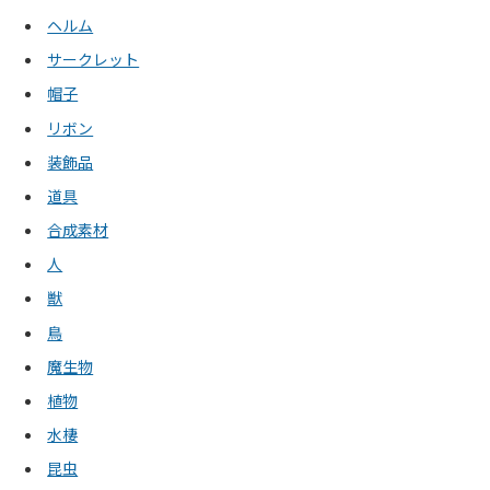
ヘルム
サークレット
帽子
リボン
装飾品
道具
合成素材
人
獣
鳥
魔生物
植物
水棲
昆虫