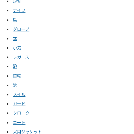
短剣
ナイフ
盾
グローブ
本
小刀
レガース
鞄
首輪
銃
メイル
ガード
クローク
コート
犬用ジャケット