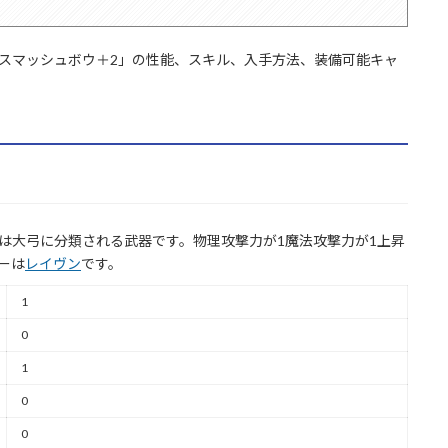
「スマッシュボウ＋2」の性能、スキル、入手方法、装備可能キャ
は大弓に分類される武器です。物理攻撃力が1魔法攻撃力が1上昇
ーは
レイヴン
です。
1
0
1
0
0