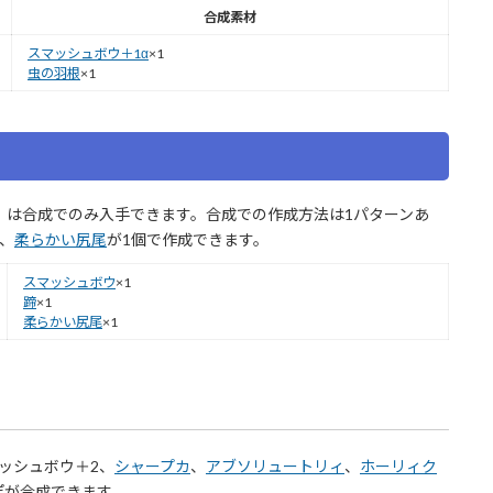
合成素材
スマッシュボウ＋1α
×1
虫の羽根
×1
」は合成でのみ入手できます。合成での作成方法は1パターンあ
個、
柔らかい尻尾
が1個で作成できます。
スマッシュボウ
×1
蹄
×1
柔らかい尻尾
×1
ッシュボウ＋2、
シャープカ
、
アブソリュートリィ
、
ホーリィク
ぽが合成できます。