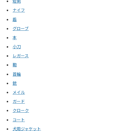
短剣
ナイフ
盾
グローブ
本
小刀
レガース
鞄
首輪
銃
メイル
ガード
クローク
コート
犬用ジャケット