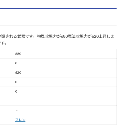
類される武器です。物理攻撃力が680魔法攻撃力が620上昇しま
です。
680
0
620
0
0
‐
‐
フレン