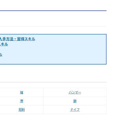
・入手方法・習得スキル
スキル
ル
槍
ハンマー
帯
鎖
短剣
ナイフ