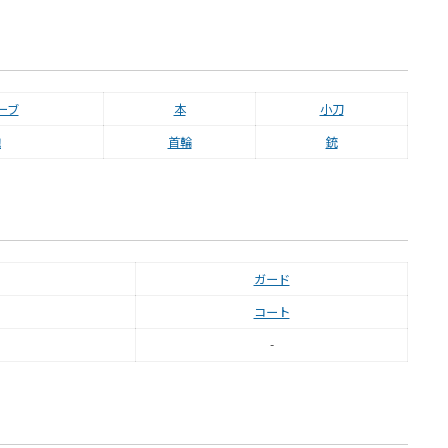
ーブ
本
小刀
鞄
首輪
銃
ガード
コート
-