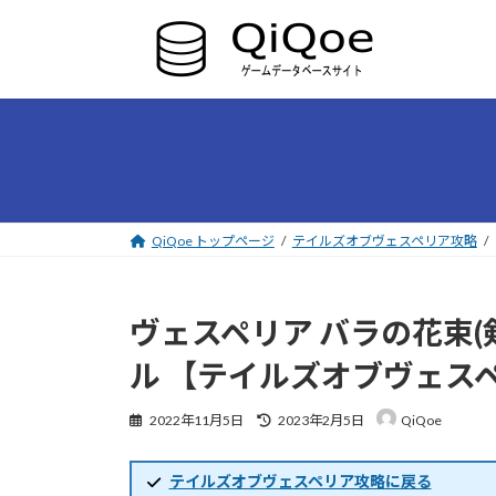
コ
ナ
ン
ビ
テ
ゲ
ン
ー
ツ
シ
へ
ョ
ス
ン
キ
に
ッ
移
プ
動
QiQoe トップページ
テイルズオブヴェスペリア攻略
ヴェスペリア バラの花束
ル 【テイルズオブヴェス
最
2022年11月5日
2023年2月5日
QiQoe
終
更
新
テイルズオブヴェスペリア攻略に戻る
日