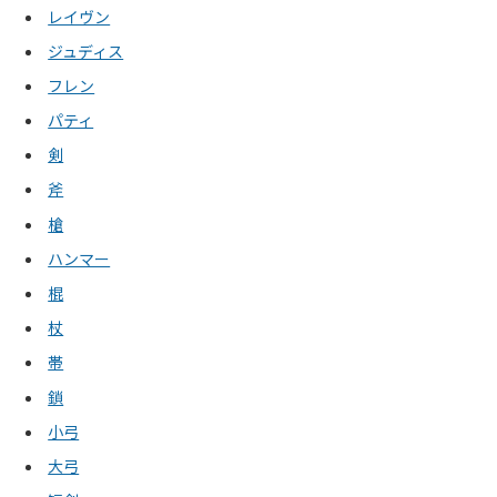
レイヴン
ジュディス
フレン
パティ
剣
斧
槍
ハンマー
棍
杖
帯
鎖
小弓
大弓