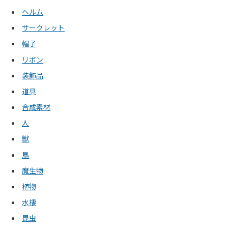
ヘルム
サークレット
帽子
リボン
装飾品
道具
合成素材
人
獣
鳥
魔生物
植物
水棲
昆虫