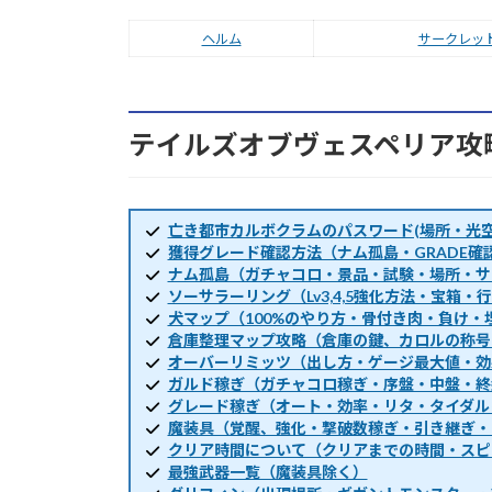
ヘルム
サークレッ
テイルズオブヴェスペリア攻
亡き都市カルボクラムのパスワード(場所・光空
獲得グレード確認方法（ナム孤島・GRADE確
ナム孤島（ガチャコロ・景品・試験・場所・サ
ソーサラーリング（Lv3,4,5強化方法・宝箱
犬マップ（100%のやり方・骨付き肉・負け・
倉庫整理マップ攻略（倉庫の鍵、カロルの称号
オーバーリミッツ（出し方・ゲージ最大値・効
ガルド稼ぎ（ガチャコロ稼ぎ・序盤・中盤・終
グレード稼ぎ（オート・効率・リタ・タイダル
魔装具（覚醒、強化・撃破数稼ぎ・引き継ぎ・
クリア時間について（クリアまでの時間・スピ
最強武器一覧（魔装具除く）