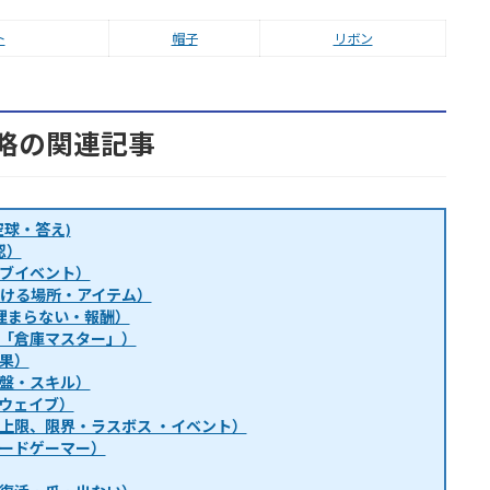
ト
帽子
リボン
略の関連記事
球・答え)
認）
ブイベント）
・行ける場所・アイテム）
埋まらない・報酬）
「倉庫マスター」）
果）
盤・スキル）
ウェイブ）
上限、限界・ラスボス ・イベント）
ードゲーマー）