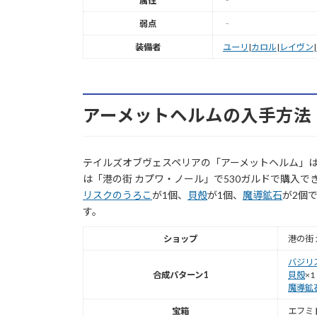
属性
‐
弱点
‐
装備者
ユーリ
|
カロル
|
レイヴン
|
アーメットヘルムの入手方法
テイルズオブヴェスペリアの「アーメットヘルム」
は「港の街 カプワ・ノール」で530ガルドで購入で
リスクのうろこ
が1個、
貝殻
が1個、
魔導鉱石
が2個
す。
ショップ
港の街 
バジリ
合成パターン1
貝殻
×1
魔導鉱
宝箱
エフミ