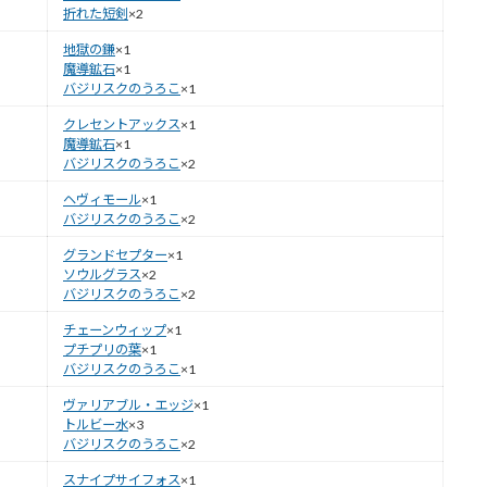
折れた短剣
×2
地獄の鎌
×1
魔導鉱石
×1
バジリスクのうろこ
×1
クレセントアックス
×1
魔導鉱石
×1
バジリスクのうろこ
×2
ヘヴィモール
×1
バジリスクのうろこ
×2
グランドセプター
×1
ソウルグラス
×2
バジリスクのうろこ
×2
チェーンウィップ
×1
プチプリの葉
×1
バジリスクのうろこ
×1
ヴァリアブル・エッジ
×1
トルビー水
×3
バジリスクのうろこ
×2
スナイプサイフォス
×1