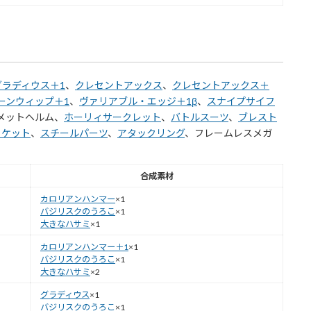
グラディウス＋1
、
クレセントアックス
、
クレセントアックス＋
ーンウィップ＋1
、
ヴァリアブル・エッジ＋1β
、
スナイプサイフ
メットヘルム、
ホーリィサークレット
、
バトルスーツ
、
ブレスト
ャケット
、
スチールパーツ
、
アタックリング
、フレームレスメガ
合成素材
カロリアンハンマー
×1
バジリスクのうろこ
×1
大きなハサミ
×1
カロリアンハンマー＋1
×1
バジリスクのうろこ
×1
大きなハサミ
×2
グラディウス
×1
バジリスクのうろこ
×1