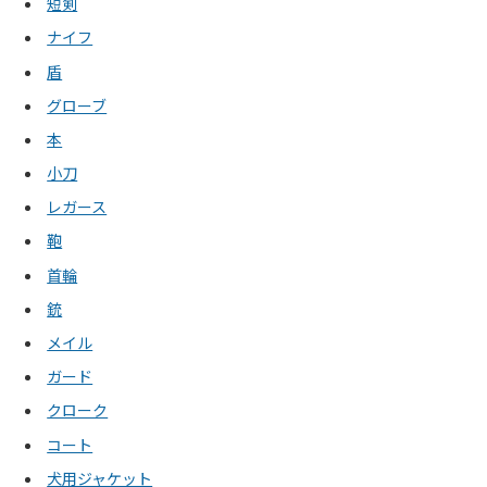
短剣
ナイフ
盾
グローブ
本
小刀
レガース
鞄
首輪
銃
メイル
ガード
クローク
コート
犬用ジャケット