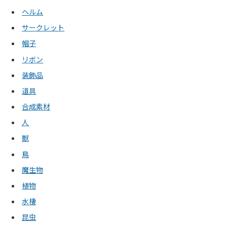
ヘルム
サークレット
帽子
リボン
装飾品
道具
合成素材
人
獣
鳥
魔生物
植物
水棲
昆虫