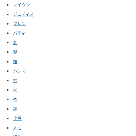
レイヴン
ジュディス
フレン
パティ
剣
斧
槍
ハンマー
棍
杖
帯
鎖
小弓
大弓