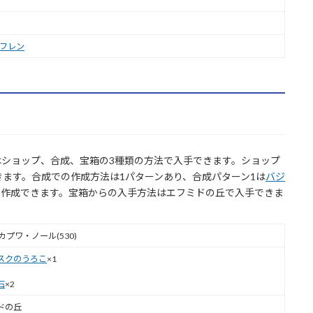
フレン
はショップ、合成、宝箱の3種類の方法で入手できます。ショップ
きます。合成での作成方法は1パターンあり、合成パターン1は
バジ
で作成できます。宝箱からの入手方法はエフミドの丘で入手できま
カプワ・ノール(530)
スクのうろこ
×1
石
×2
ドの丘