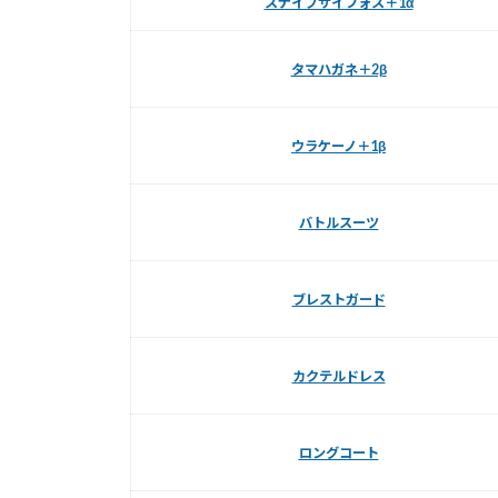
スナイプサイフォス＋1α
タマハガネ＋2β
ウラケーノ＋1β
バトルスーツ
ブレストガード
カクテルドレス
ロングコート