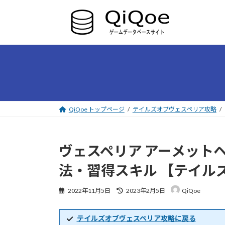
コ
ナ
ン
ビ
テ
ゲ
ン
ー
ツ
シ
へ
ョ
ス
ン
キ
に
ッ
移
プ
動
QiQoe トップページ
テイルズオブヴェスペリア攻略
ヴェスペリア アーメットヘ
法・習得スキル 【テイル
最
2022年11月5日
2023年2月5日
QiQoe
終
更
新
テイルズオブヴェスペリア攻略に戻る
日