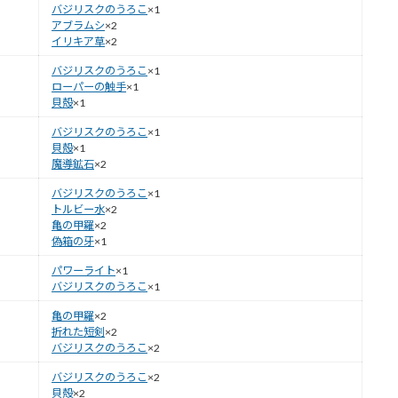
バジリスクのうろこ
×1
アブラムシ
×2
イリキア草
×2
バジリスクのうろこ
×1
ローパーの触手
×1
貝殻
×1
バジリスクのうろこ
×1
貝殻
×1
魔導鉱石
×2
バジリスクのうろこ
×1
トルビー水
×2
亀の甲羅
×2
偽箱の牙
×1
パワーライト
×1
バジリスクのうろこ
×1
亀の甲羅
×2
折れた短剣
×2
バジリスクのうろこ
×2
バジリスクのうろこ
×2
貝殻
×2