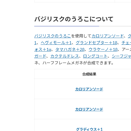
バジリスクのうろこについて
バジリスクのうろこ
を使用して
カロリアンソード
、
1
、
ヘヴィモール＋1
、
グランドセプター＋1β
、
チェ
ォス＋1α
、
タマハガネ＋2β
、
ウラケーノ＋1β
、アー
ガード
、
カクテルドレス
、
ロングコート
、
シーフジ
ネ、ハーフフレームメガネが合成できます。
合成結果
カロリアンソード
カロリアンソード
グラディウス＋1