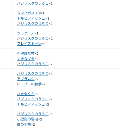
バジリスクのうろこ
×2
タマハガネ＋1
×1
トルビフィッシュ
×1
バジリスクのうろこ
×2
ウラケーノ
×1
バジリスクのうろこ
×1
フレイストーン
×3
不思議な布
×2
丈夫なツタ
×2
バジリスクのうろこ
×2
バジリスクのうろこ
×1
アブラムシ
×2
ローパーの触手
×2
水を弾く布
×1
バジリスクのうろこ
×2
トルビフィッシュ
×2
バジリスクのうろこ
×1
小型鳥の羽毛
×2
虫の羽根
×2