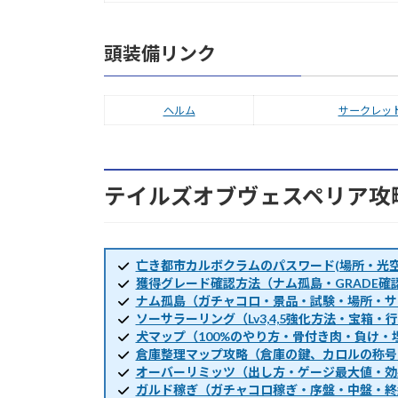
頭装備リンク
ヘルム
サークレッ
テイルズオブヴェスペリア攻
亡き都市カルボクラムのパスワード(場所・光空
獲得グレード確認方法（ナム孤島・GRADE確
ナム孤島（ガチャコロ・景品・試験・場所・サ
ソーサラーリング（Lv3,4,5強化方法・宝箱
犬マップ（100%のやり方・骨付き肉・負け・
倉庫整理マップ攻略（倉庫の鍵、カロルの称号
オーバーリミッツ（出し方・ゲージ最大値・効
ガルド稼ぎ（ガチャコロ稼ぎ・序盤・中盤・終