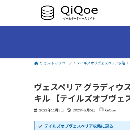
コ
ナ
ン
ビ
テ
ゲ
ン
ー
ツ
シ
へ
ョ
ス
ン
キ
に
ッ
移
プ
動
QiQoe トップページ
テイルズオブヴェスペリア攻略
ヴェスペリア グラディウ
キル 【テイルズオブヴェ
最
2022年11月5日
2023年2月5日
QiQoe
終
更
新
テイルズオブヴェスペリア攻略に戻る
日