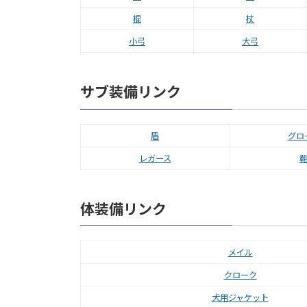
棍
杖
小弓
大弓
サブ装備リンク
盾
グロ
レガース
体装備リンク
メイル
クローク
犬用ジャケット