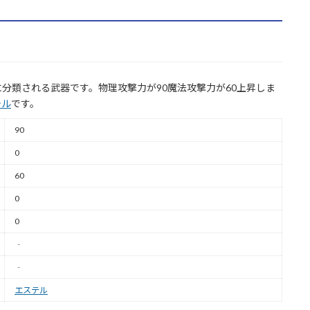
分類される武器です。物理攻撃力が90魔法攻撃力が60上昇しま
テル
です。
90
0
60
0
0
‐
‐
エステル