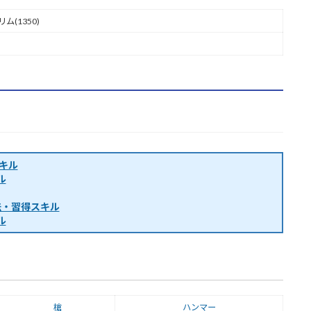
ム(1350)
キル
ル
法・習得スキル
ル
槍
ハンマー