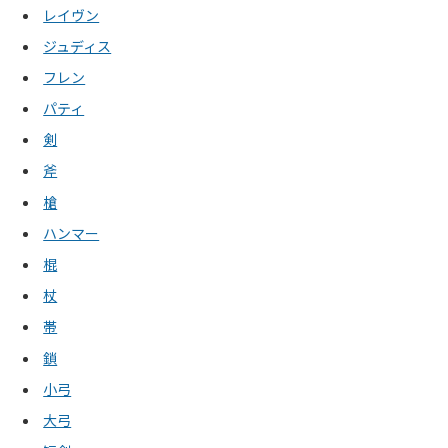
レイヴン
ジュディス
フレン
パティ
剣
斧
槍
ハンマー
棍
杖
帯
鎖
小弓
大弓