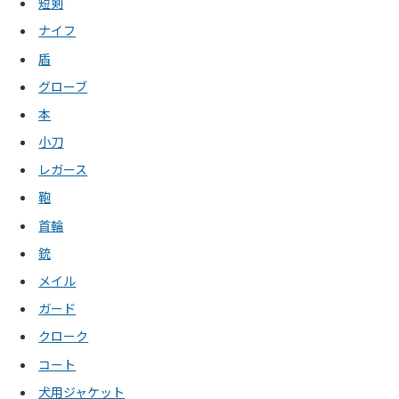
短剣
ナイフ
盾
グローブ
本
小刀
レガース
鞄
首輪
銃
メイル
ガード
クローク
コート
犬用ジャケット