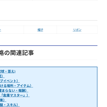
ト
帽子
リボン
略の関連記事
球・答え)
認）
ブイベント）
・行ける場所・アイテム）
埋まらない・報酬）
「倉庫マスター」）
果）
盤・スキル）