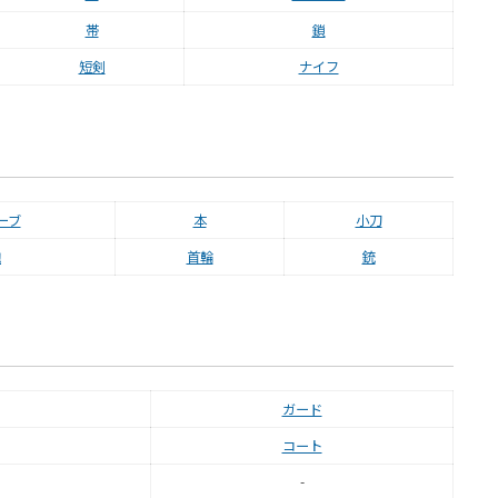
帯
鎖
短剣
ナイフ
ーブ
本
小刀
鞄
首輪
銃
ガード
コート
-