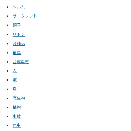
ヘルム
サークレット
帽子
リボン
装飾品
道具
合成素材
人
獣
鳥
魔生物
植物
水棲
昆虫