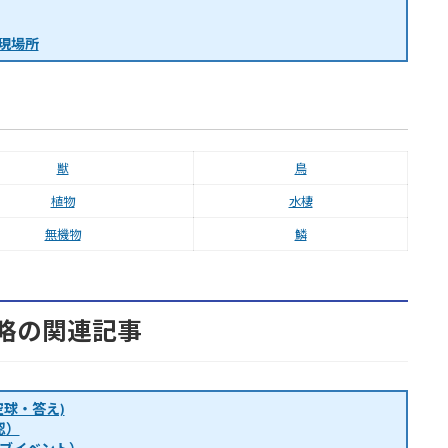
現場所
獣
鳥
植物
水棲
無機物
鱗
略の関連記事
球・答え)
認）