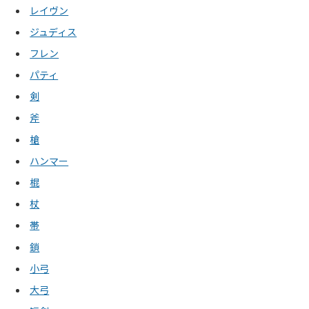
レイヴン
ジュディス
フレン
パティ
剣
斧
槍
ハンマー
棍
杖
帯
鎖
小弓
大弓