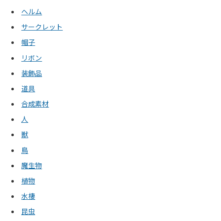
ヘルム
サークレット
帽子
リボン
装飾品
道具
合成素材
人
獣
鳥
魔生物
植物
水棲
昆虫