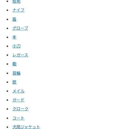
短剣
ナイフ
盾
グローブ
本
小刀
レガース
鞄
首輪
銃
メイル
ガード
クローク
コート
犬用ジャケット