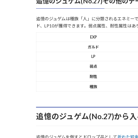
追憶のジュゲム(No.27)その他のデ
追憶のジュゲムは種族「人」に分類されるエネミーです。
ド、LP10が獲得できます。弱点属性、耐性属性はあ
EXP
ガルド
LP
弱点
耐性
種族
追憶のジュゲム(No.27)か
追憶のジュゲムを倒すとドロップ品として
折れた短