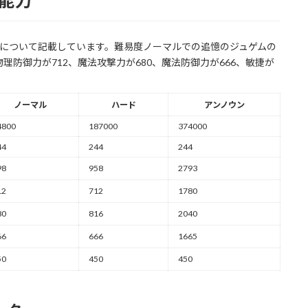
本能力
能力について記載しています。難易度ノーマルでの追憶のジュゲムの
、物理防御力が712、魔法攻撃力が680、魔法防御力が666、敏捷が
ノーマル
ハード
アンノウン
4800
187000
374000
44
244
244
98
958
2793
12
712
1780
80
816
2040
66
666
1665
50
450
450