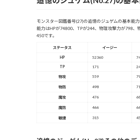
追憶のジュゲム(No.27)の基
モンスター図鑑番号(27)の追憶のジュゲムの基本
能力はHPが74800、TPが244、物理攻撃力が798
450です。
ステータス
イージー
HP
52360
7
TP
171
2
559
7
物攻
498
7
物防
476
6
魔攻
466
6
魔防
315
4
敏捷