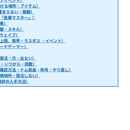
ブイベント）
・行ける場所・アイテム）
埋まらない・報酬）
「倉庫マスター」）
果）
盤・スキル）
ウェイブ）
上限、限界・ラスボス ・イベント）
ードゲーマー）
復活・爪・出ない）
得・いつから・回数）
確認方法・ナム孤島・称号・やり直し）
現場所・復活しない）
戦状の入手方法）