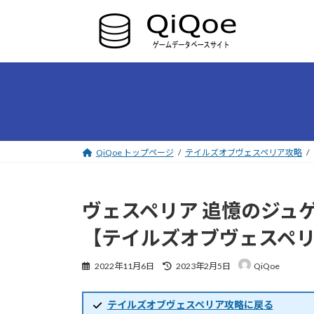
コ
ナ
ン
ビ
テ
ゲ
ン
ー
ツ
シ
へ
ョ
ス
ン
キ
に
ッ
移
プ
動
QiQoe トップページ
テイルズオブヴェスペリア攻略
ヴェスペリア 追憶のジュ
【テイルズオブヴェスペ
最
2022年11月6日
2023年2月5日
QiQoe
終
更
新
テイルズオブヴェスペリア攻略に戻る
日