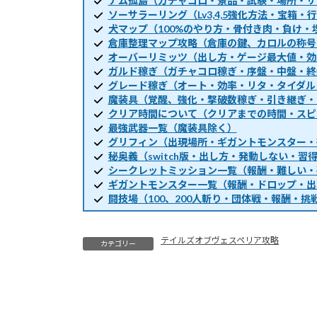
ナム孤島（ガチャコロ・景品・試験・場所・サ
ソーサラーリング（Lv3,4,5強化方法・宝箱
犬マップ（100%のやり方・骨付き肉・負け・
倉庫整理マップ攻略（倉庫の鍵、カロルの称号
オーバーリミッツ（出し方・ゲージ最大値・効
ガルド稼ぎ（ガチャコロ稼ぎ・序盤・中盤・終
グレード稼ぎ（オート・効率・リタ・タイダル
魔装具（覚醒、強化・撃破数稼ぎ・引き継ぎ・
クリア時間について（クリアまでの時間・スピ
最強武器一覧（魔装具除く）
グリフィン（出現場所・ギガントモンスター・
秘奥義（switch版・出し方・発動しない・習
シークレットミッション一覧（報酬・難しい・
ギガントモンスター一覧（報酬・ドロップ・出
闘技場（100、200人斬り・団体戦・報酬・挑
テイルズオブヴェスペリア攻略
カテゴリー