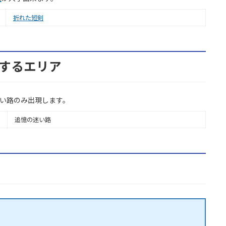
折れた短剣
現するエリア
迷い路のみ出現します。
追憶の迷い路