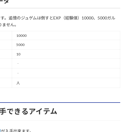
ータ
追憶のジュゲムは倒すとEXP（経験値）10000、5000ガル
りません。
10000
5000
10
‐
‐
人
ら入手できるアイテム
剣
が入手出来ます。