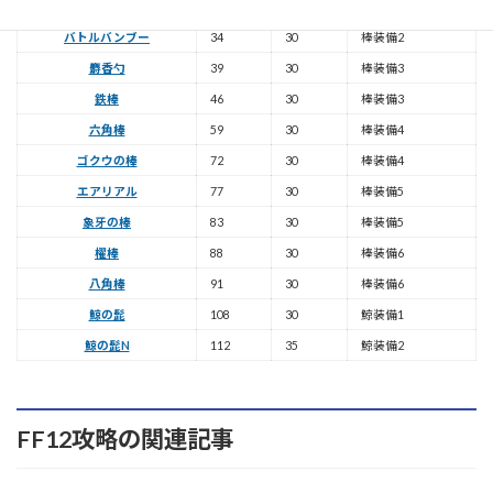
サイプレスパイル
22
30
棒装備2
バトルバンブー
34
30
棒装備2
麝香勺
39
30
棒装備3
鉄棒
46
30
棒装備3
六角棒
59
30
棒装備4
ゴクウの棒
72
30
棒装備4
エアリアル
77
30
棒装備5
象牙の棒
83
30
棒装備5
櫂棒
88
30
棒装備6
八角棒
91
30
棒装備6
鯨の髭
108
30
鯨装備1
鯨の髭N
112
35
鯨装備2
FF12攻略の関連記事