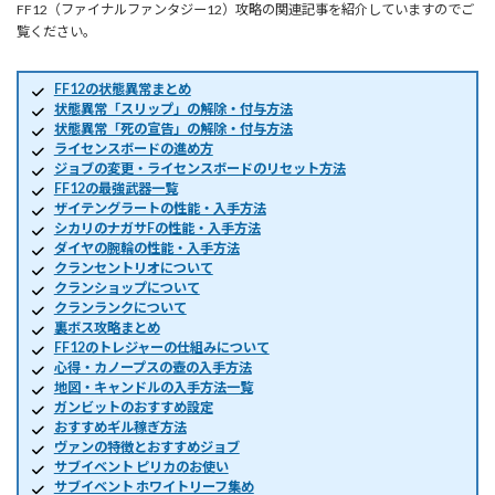
FF12（ファイナルファンタジー12）攻略の関連記事を紹介していますのでご
覧ください。
FF12の状態異常まとめ
状態異常「スリップ」の解除・付与方法
状態異常「死の宣告」の解除・付与方法
ライセンスボードの進め方
ジョブの変更・ライセンスボードのリセット方法
FF12の最強武器一覧
ザイテングラートの性能・入手方法
シカリのナガサFの性能・入手方法
ダイヤの腕輪の性能・入手方法
クランセントリオについて
クランショップについて
クランランクについて
裏ボス攻略まとめ
FF12のトレジャーの仕組みについて
心得・カノープスの壺の入手方法
地図・キャンドルの入手方法一覧
ガンビットのおすすめ設定
おすすめギル稼ぎ方法
ヴァンの特徴とおすすめジョブ
サブイベント ピリカのお使い
サブイベント ホワイトリーフ集め