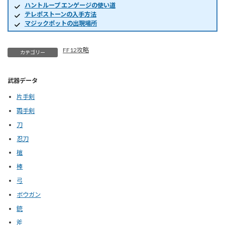
ハントループ エンゲージの使い道
テレポストーンの入手方法
マジックポットの出現場所
FF12攻略
カテゴリー
武器データ
片手剣
両手剣
刀
忍刀
槍
棒
弓
ボウガン
銃
斧