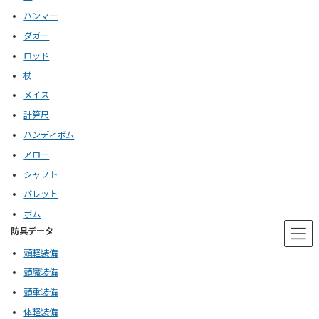
ハンマー
ダガー
ロッド
杖
メイス
計算尺
ハンディボム
アロー
シャフト
バレット
ボム
防具データ
頭軽装備
頭魔装備
頭重装備
体軽装備