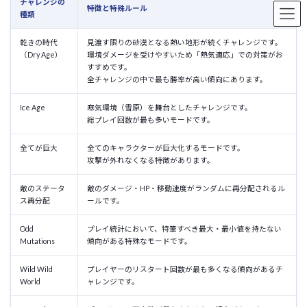
チャレンジの
特徴と特殊ルール
種類
乾きの時代
見渡す限りの砂漠となる熱い地形が続くチャレンジです。
（Dry Age）
環境ダメージを受けやすいため「熱気適応」での対策がお
すすめです。
全チャレンジの中で最も勝率が高い傾向にあります。
Ice Age
寒気環境（雪原）を舞台としたチャレンジです。
総プレイ回数が最も多いモードです。
全てが巨大
全てのキャラクターが巨大化するモードです。
攻撃が外れなくなる特徴があります。
敵のステータ
敵のダメージ・HP・移動速度がランダムに再分配されるル
ス再分配
ールです。
Odd
プレイ統計において、特筆すべき最大・最小値を持たない
Mutations
傾向がある特殊なモードです。
Wild Wild
プレイヤーのリスタート回数が最も多くなる傾向があるチ
World
ャレンジです。