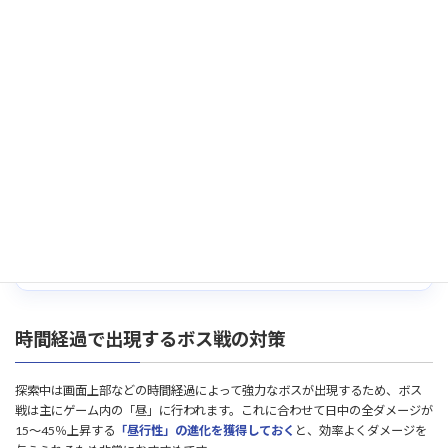
ソーシャルの強化
：魅了確率や最大魅了数が上昇し、敵が追跡を諦
めやすくなる
頬袋（供給者）の活用
：食料を食べるだけで付近の敵を魅了し、HP
回復効果も得られる
味方への指示
：特定の能力使用で指定方向への移動や攻撃の指示が
可能になる
ボス戦での運用
：味方の大軍団を盾にしたり共闘したりすることで
戦闘が安定する
時間経過で出現するボス戦の対策
探索中は画面上部などの時間経過によって強力なボスが出現するため、ボス
戦は主にゲーム内の「昼」に行われます。これに合わせて日中の全ダメージが
15〜45％上昇する
「昼行性」の進化を獲得しておく
と、効率よくダメージを