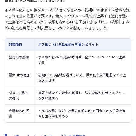
与えられるため非常におすすめです。
ボス戦は敵からの被ダメージが大きくなるため、初期HPのままでは苦戦を強
いられる点に注意が必要です。最大HPやダメージ耐性が上昇する進化を選ん
で生存確率を高めるほか、攻撃しながらHPを回復できる「ヒル（攻撃）」な
どの能力を用意して耐久面をしっかりと補強しておきましょう。
対策項目
ボス戦における具体的な効果とメリット
昼行性の獲得
ボス戦が行われる昼の時間帯に全ダメージが15〜45％上昇
する
最大HPの増加
初期HPでの苦戦を避けるため、巨大化や皮下脂肪などで上
限を伸ばす
ダメージ耐性
甲羅や鱗などの進化を獲得し、強力な敵から受けるダメー
の強化
ジを軽減する
攻撃時のHP回
ヒル（攻撃）など、攻撃と同時にHPを回復できる手段を確
復
保し生存率を高める