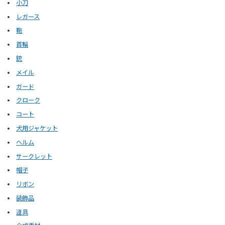
小刀
レガース
鞄
首輪
銃
メイル
ガード
クローク
コート
犬用ジャケット
ヘルム
サークレット
帽子
リボン
装飾品
道具