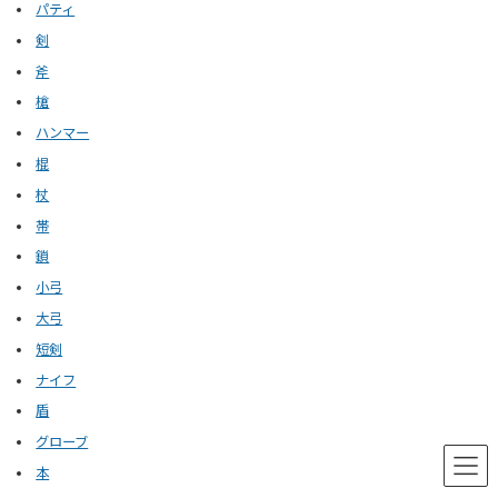
パティ
剣
斧
槍
ハンマー
棍
杖
帯
鎖
小弓
大弓
短剣
ナイフ
盾
グローブ
本