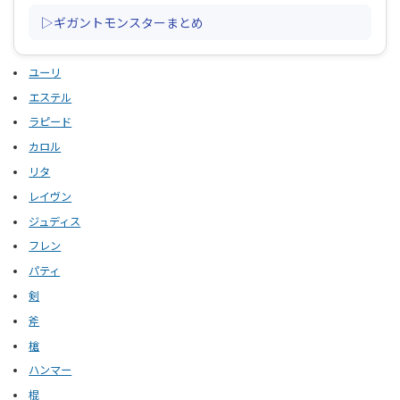
▷ギガントモンスターまとめ
ユーリ
エステル
ラピード
カロル
リタ
レイヴン
ジュディス
フレン
パティ
剣
斧
槍
ハンマー
棍