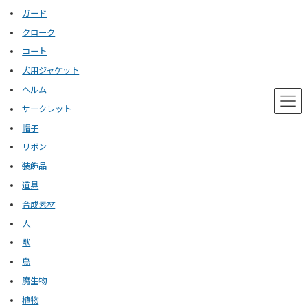
ガード
クローク
コート
犬用ジャケット
ヘルム
サークレット
帽子
リボン
装飾品
道具
合成素材
人
獣
鳥
魔生物
植物