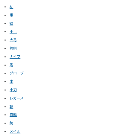
杖
帯
鎖
小弓
大弓
短剣
ナイフ
盾
グローブ
本
小刀
レガース
鞄
首輪
銃
メイル