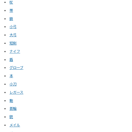
杖
帯
鎖
小弓
大弓
短剣
ナイフ
盾
グローブ
本
小刀
レガース
鞄
首輪
銃
メイル