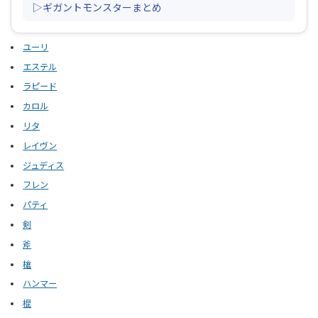
▷ギガントモンスターまとめ
ユーリ
エステル
ラピード
カロル
リタ
レイヴン
ジュディス
フレン
パティ
剣
斧
槍
ハンマー
棍