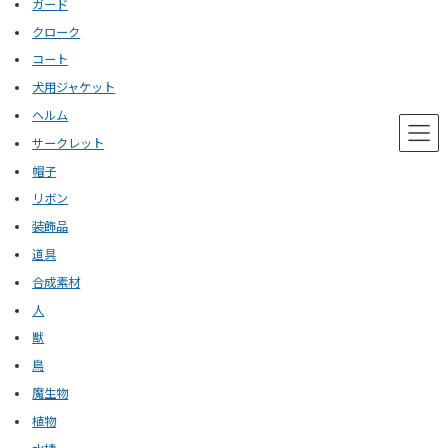
ガード
クローク
コート
犬用ジャケット
ヘルム
サークレット
帽子
リボン
装飾品
道具
合成素材
人
獣
鳥
魔生物
植物