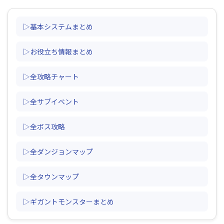
▷基本システムまとめ
▷お役立ち情報まとめ
▷全攻略チャート
▷全サブイベント
▷全ボス攻略
▷全ダンジョンマップ
▷全タウンマップ
▷ギガントモンスターまとめ