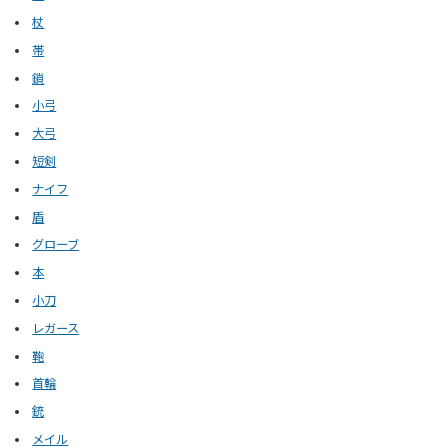
杖
帯
鎖
小弓
大弓
短剣
ナイフ
盾
グローブ
本
小刀
レガース
鞄
首輪
銃
メイル