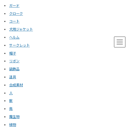
ガード
クローク
コート
犬用ジャケット
ヘルム
サークレット
帽子
リボン
装飾品
道具
合成素材
人
獣
鳥
魔生物
植物