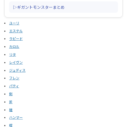
▷ギガントモンスターまとめ
ユーリ
エステル
ラピード
カロル
リタ
レイヴン
ジュディス
フレン
パティ
剣
斧
槍
ハンマー
棍