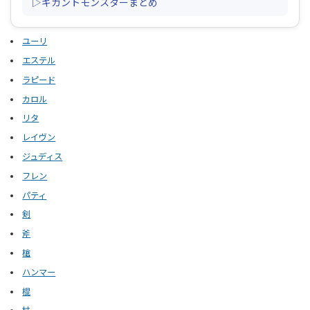
▷ギガントモンスターまとめ
ユーリ
エステル
ラピード
カロル
リタ
レイヴン
ジュディス
フレン
パティ
剣
斧
槍
ハンマー
棍