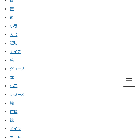
杖
帯
鎖
小弓
大弓
短剣
ナイフ
盾
グローブ
本
小刀
レガース
鞄
首輪
銃
メイル
ガード