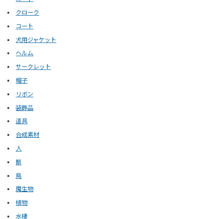
クローク
コート
犬用ジャケット
ヘルム
サークレット
帽子
リボン
装飾品
道具
合成素材
人
獣
鳥
魔生物
植物
水棲