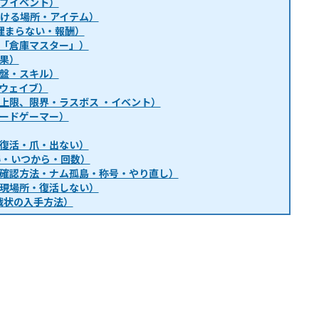
ブイベント）
・行ける場所・アイテム）
埋まらない・報酬）
「倉庫マスター」）
果）
盤・スキル）
ウェイブ）
上限、限界・ラスボス ・イベント）
ードゲーマー）
復活・爪・出ない）
得・いつから・回数）
確認方法・ナム孤島・称号・やり直し）
現場所・復活しない）
戦状の入手方法）