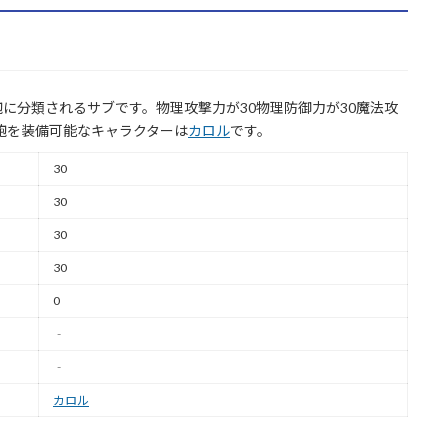
に分類されるサブです。物理攻撃力が30物理防御力が30魔法攻
る鞄を装備可能なキャラクターは
カロル
です。
30
30
30
30
0
‐
‐
カロル