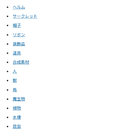
ヘルム
サークレット
帽子
リボン
装飾品
道具
合成素材
人
獣
鳥
魔生物
植物
水棲
昆虫