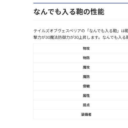
なんでも入る鞄の性能
テイルズオブヴェスペリアの「なんでも入る鞄」は鞄
撃力が30魔法防御力が30上昇します。なんでも入
物攻
物防
魔攻
魔防
俊敏
属性
弱点
装備者