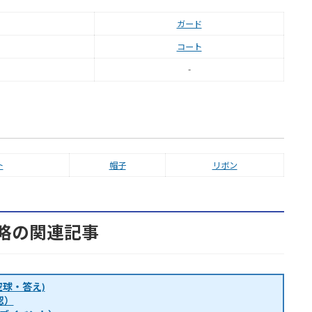
ガード
コート
-
ト
帽子
リボン
略の関連記事
球・答え)
認）