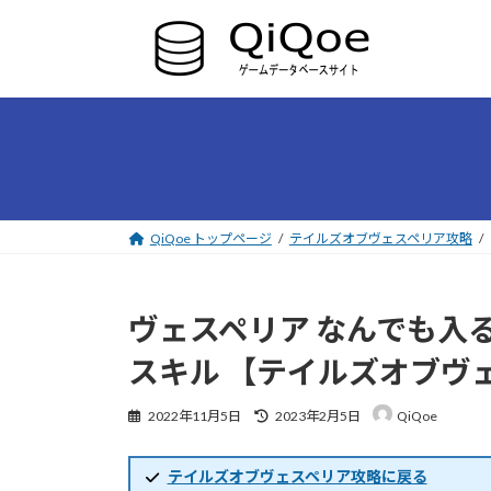
コ
ナ
ン
ビ
テ
ゲ
ン
ー
ツ
シ
へ
ョ
ス
ン
キ
に
ッ
移
プ
動
QiQoe トップページ
テイルズオブヴェスペリア攻略
ヴェスペリア なんでも入
スキル 【テイルズオブヴ
最
2022年11月5日
2023年2月5日
QiQoe
終
更
新
テイルズオブヴェスペリア攻略に戻る
日