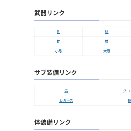
武器リンク
剣
斧
棍
杖
小弓
大弓
サブ装備リンク
盾
グロ
レガース
体装備リンク