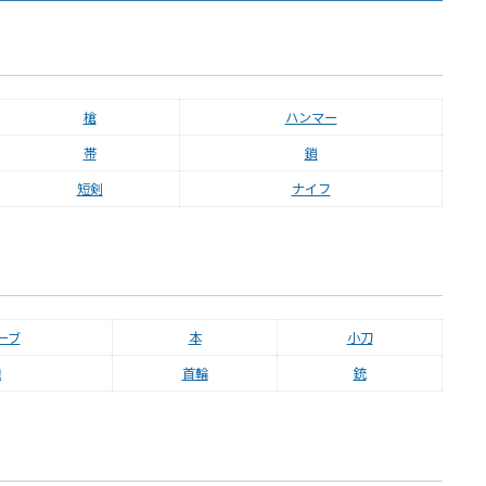
槍
ハンマー
帯
鎖
短剣
ナイフ
ーブ
本
小刀
鞄
首輪
銃