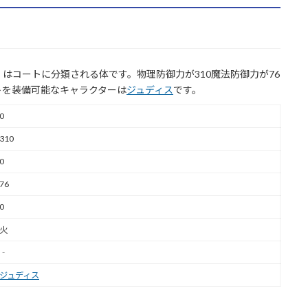
はコートに分類される体です。物理防御力が310魔法防御力が76
トを装備可能なキャラクターは
ジュディス
です。
0
310
0
76
0
火
‐
ジュディス