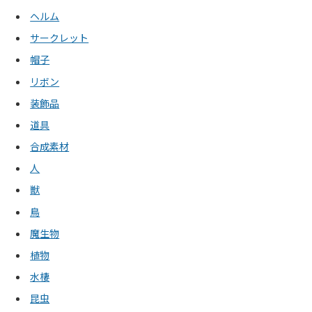
ヘルム
サークレット
帽子
リボン
装飾品
道具
合成素材
人
獣
鳥
魔生物
植物
水棲
昆虫