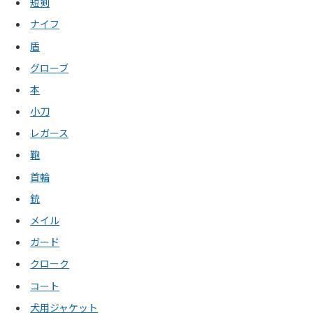
短剣
ナイフ
盾
グローブ
本
小刀
レガース
鞄
首輪
銃
メイル
ガード
クローク
コート
犬用ジャケット