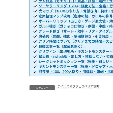
ナム孤島（ガチャコロ・景品・試験・場所・サ
ソーサラーリング（Lv3,4,5強化方法・宝箱
犬マップ（100%のやり方・骨付き肉・負け・
倉庫整理マップ攻略（倉庫の鍵、カロルの称号
オーバーリミッツ（出し方・ゲージ最大値・効
ガルド稼ぎ（ガチャコロ稼ぎ・序盤・中盤・終
グレード稼ぎ（オート・効率・リタ・タイダル
魔装具（覚醒、強化・撃破数稼ぎ・引き継ぎ・
クリア時間について（クリアまでの時間・スピ
最強武器一覧（魔装具除く）
グリフィン（出現場所・ギガントモンスター・
秘奥義（switch版・出し方・発動しない・習
シークレットミッション一覧（報酬・難しい・
ギガントモンスター一覧（報酬・ドロップ・出
闘技場（100、200人斬り・団体戦・報酬・挑
テイルズオブヴェスペリア攻略
カテゴリー