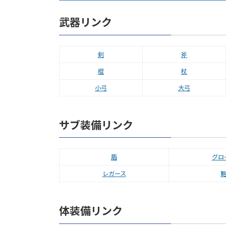
武器リンク
剣
斧
棍
杖
小弓
大弓
サブ装備リンク
盾
グロ
レガース
体装備リンク