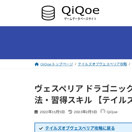
コ
ナ
ン
ビ
テ
ゲ
ン
ー
ツ
シ
へ
ョ
ス
ン
キ
に
ッ
移
プ
動
QiQoe トップページ
テイルズオブヴェスペリア攻略
ヴェスペリア ドラゴニッ
法・習得スキル 【テイル
最
2022年11月5日
2023年2月5日
QiQoe
終
更
新
テイルズオブヴェスペリア攻略に戻る
日