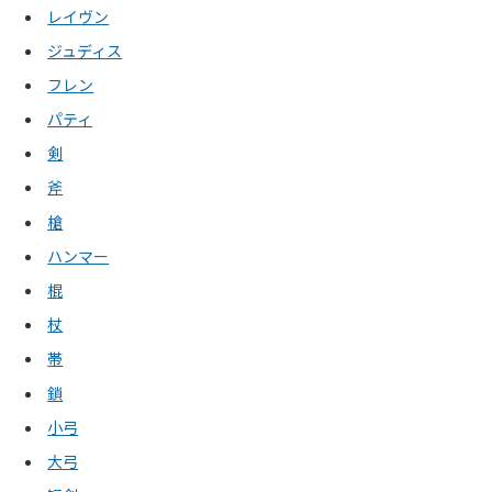
レイヴン
ジュディス
フレン
パティ
剣
斧
槍
ハンマー
棍
杖
帯
鎖
小弓
大弓