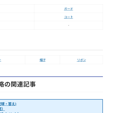
ガード
コート
-
ト
帽子
リボン
略の関連記事
球・答え)
認）