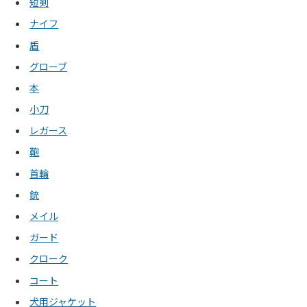
短剣
ナイフ
盾
グローブ
本
小刀
レガース
鞄
首輪
銃
メイル
ガード
クローク
コート
犬用ジャケット