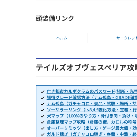
頭装備リンク
ヘルム
サークレッ
テイルズオブヴェスペリア攻
亡き都市カルボクラムのパスワード(場所・光空
獲得グレード確認方法（ナム孤島・GRADE確
ナム孤島（ガチャコロ・景品・試験・場所・サ
ソーサラーリング（Lv3,4,5強化方法・宝箱
犬マップ（100%のやり方・骨付き肉・負け・
倉庫整理マップ攻略（倉庫の鍵、カロルの称号
オーバーリミッツ（出し方・ゲージ最大値・効
ガルド稼ぎ（ガチャコロ稼ぎ・序盤・中盤・終