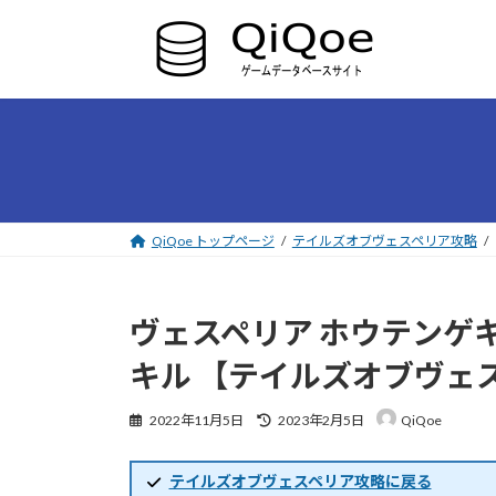
コ
ナ
ン
ビ
テ
ゲ
ン
ー
ツ
シ
へ
ョ
ス
ン
キ
に
ッ
移
プ
動
QiQoe トップページ
テイルズオブヴェスペリア攻略
ヴェスペリア ホウテンゲ
キル 【テイルズオブヴェ
最
2022年11月5日
2023年2月5日
QiQoe
終
更
新
テイルズオブヴェスペリア攻略に戻る
日