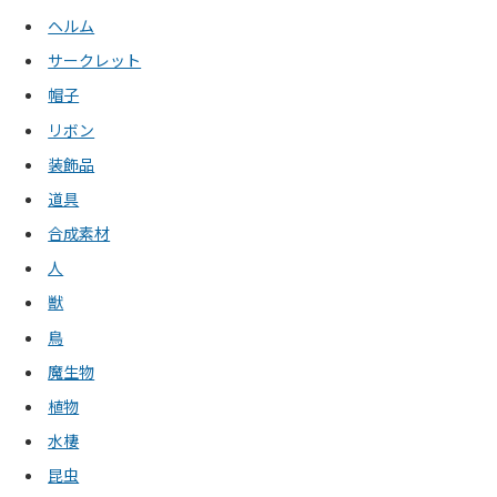
ヘルム
サークレット
帽子
リボン
装飾品
道具
合成素材
人
獣
鳥
魔生物
植物
水棲
昆虫