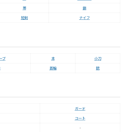
帯
鎖
短剣
ナイフ
ーブ
本
小刀
鞄
首輪
銃
ガード
コート
-