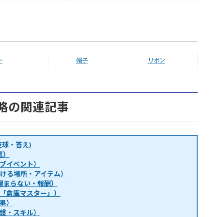
ト
帽子
リボン
略の関連記事
球・答え)
認）
ブイベント）
・行ける場所・アイテム）
埋まらない・報酬）
「倉庫マスター」）
果）
盤・スキル）