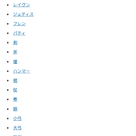
レイヴン
ジュディス
フレン
パティ
剣
斧
槍
ハンマー
棍
杖
帯
鎖
小弓
大弓