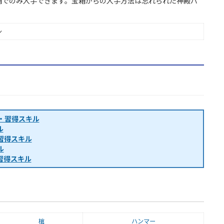
箱でのみ入手できます。宝箱からの入手方法は忘れられた神殿バ
ン
・習得スキル
ル
習得スキル
ル
習得スキル
槍
ハンマー