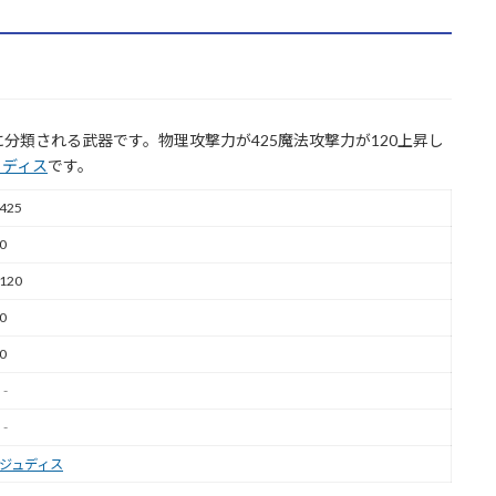
分類される武器です。物理攻撃力が425魔法攻撃力が120上昇し
ュディス
です。
425
0
120
0
0
‐
‐
ジュディス