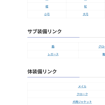
棍
杖
小弓
大弓
サブ装備リンク
盾
グロ
レガース
体装備リンク
メイル
クローク
犬用ジャケット