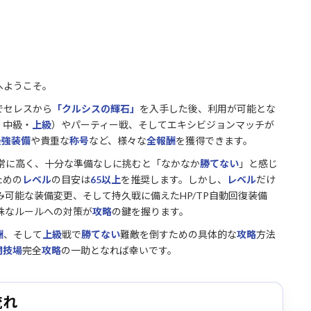
へようこそ。
でセレスから
「クルシスの輝石」
を入手した後、利用が可能とな
・中級・
上級
）やパーティー戦、そしてエキシビジョンマッチが
最強装備
や貴重な
称号
など、様々な
全報酬
を獲得できます。
常に高く、十分な準備なしに挑むと「なかなか
勝てない
」と感じ
ための
レベル
の目安は
65以上
を推奨します。しかし、
レベル
だけ
み可能な装備変更、そして持久戦に備えたHP/TP自動回復装備
殊なルールへの対策が
攻略
の鍵を握ります。
酬
、そして
上級
戦で
勝てない
難敵を倒すための具体的な
攻略
方法
闘技場
完全
攻略
の一助となれば幸いです。
流れ