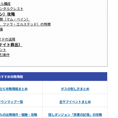
キル構成
メンタルクレスト
ョン）攻略
報酬（マム・ベイン）
ロウ、ファラ・エルステッド）の特徴
備
バイドの活用
（ケイト救出）
ベント
割引条件
おすすめ攻略情報
立ち攻略情報まとめ
ボスの倒し方まとめ
タウンマップ一覧
全サブイベントまとめ
ルの出現場所・報酬・攻略
隠しダンジョン「禁書の記憶」の攻略