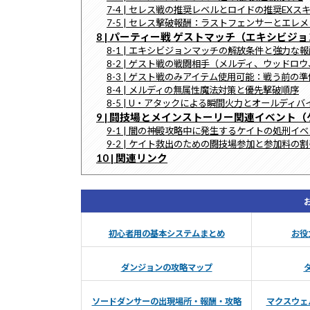
7-4 | セレス戦の推奨レベルとロイドの推奨EXス
7-5 | セレス撃破報酬：ラストフェンサーとエレ
8 | パーティー戦 ゲストマッチ（エキシビジ
8-1 | エキシビジョンマッチの解放条件と強力な
8-2 | ゲスト戦の戦闘相手（メルディ、ウッド
8-3 | ゲスト戦のみアイテム使用可能：戦う前の準
8-4 | メルディの無属性魔法対策と優先撃破順序
8-5 | U・アタックによる瞬間火力とオールディ
9 | 闘技場とメインストーリー関連イベント
9-1 | 闇の神殿攻略中に発生するケイトの処刑イ
9-2 | ケイト救出のための闘技場参加と参加料の
10 | 関連リンク
初心者用の基本システムまとめ
お役
ダンジョンの攻略マップ
ソードダンサーの出現場所・報酬・攻略
マクスウェ