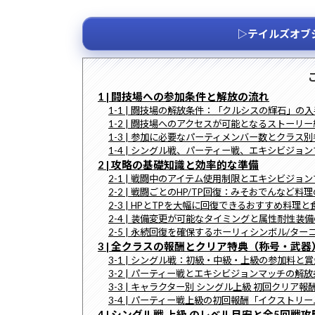
終
更
新
▷テイルズオブ
日
時
:
1 | 闘技場への参加条件と解放の流れ
1-1 | 闘技場の解放条件：「クルシスの輝石」の
1-2 | 闘技場へのアクセスが可能となるストーリ
1-3 | 参加に必要なパーティメンバー数とクラス
1-4 | シングル戦、パーティー戦、エキシビジョ
2 | 攻略の基礎知識と効率的な準備
2-1 | 戦闘中のアイテム使用制限とエキシビジョ
2-2 | 戦闘ごとのHP/TP回復：みそおでんなど料
2-3 | HPとTPを大幅に回復できるおすすめ料理と
2-4 | 装備変更が可能なタイミングと属性耐性装
2-5 | 永続回復を確保するホーリィシンボル/タ
3 | 全クラスの報酬とクリア特典（称号・武器
3-1 | シングル戦：初級・中級・上級の参加料と
3-2 | パーティー戦とエキシビジョンマッチの解
3-3 | キャラクター別 シングル上級 初回クリア
3-4 | パーティー戦上級の初回報酬「イクストリ
4 | シングル戦 上級 のレベル目安と全5回戦攻