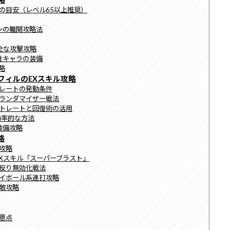
備の目安（レベル65以上推奨）
ゴンの難関攻略法
安全な攻撃攻略
女性キャラの装備
略
リフィルのEXスキル攻略
トレートの発動条件
のランダマイザー戦法
ントレートと回復術の活用
効率的な方法
装備攻略
略
備攻略
合EXスキル「スーパーブラスト」
け反り無効化戦法
ライボール系連打攻略
難敵攻略
注意点