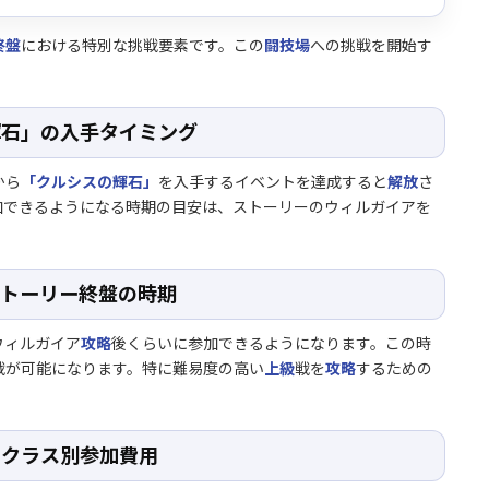
終盤
における特別な挑戦要素です。この
闘技場
への挑戦を開始す
輝石」の入手タイミング
から
「クルシスの輝石」
を入手するイベントを達成すると
解放
さ
加できるようになる時期の目安は、ストーリーのウィルガイアを
ストーリー終盤の時期
ウィルガイア
攻略
後くらいに参加できるようになります。この時
戦が可能になります。特に難易度の高い
上級
戦を
攻略
するための
とクラス別参加費用