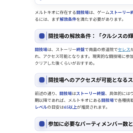
メルトキオに存在する
闘技場
は、ゲーム
ストーリー
るには、まず
解放条件
を満たす必要があります。
闘技場の解放条件：「クルシスの
闘技場
は、ストーリー
終盤
で南島の修道院で
セレス
れ、アクセス可能となります。現実的な闘技場に参
クリアした後くらいがおすすめ。
闘技場へのアクセスが可能となる
前述の通り、
闘技場
は
ストーリー終盤
、具体的には
期以降であれば、メルトキオにある
闘技場
で各種挑
レベル
の目安は
65以上
が推奨されます。
参加に必要なパーティメンバー数