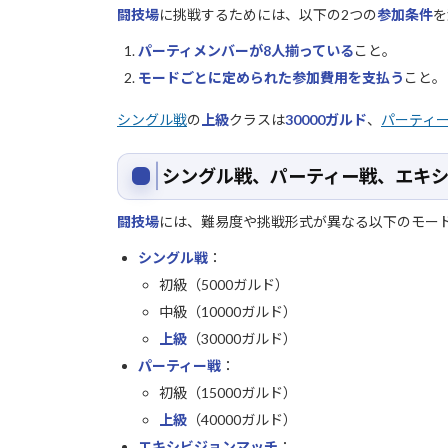
闘技場
に挑戦するためには、以下の2つの
参加条件
を
パーティメンバーが8人揃っている
こと。
モードごとに定められた参加費用を支払う
こと。
シングル戦
の
上級
クラスは
30000ガルド
、
パーティ
シングル戦、パーティー戦、エキ
闘技場
には、難易度や挑戦形式が異なる以下のモー
シングル戦
：
初級（5000ガルド）
中級（10000ガルド）
上級
（30000ガルド）
パーティー戦
：
初級（15000ガルド）
上級
（40000ガルド）
エキシビジョンマッチ
：