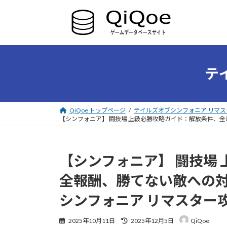
コ
ナ
ン
ビ
テ
ゲ
ン
ー
ツ
シ
へ
ョ
ス
ン
テ
キ
に
ッ
移
プ
動
QiQoe トップページ
テイルズオブシンフォニア リマス
【シンフォニア】 闘技場 上級必勝攻略ガイド：解放条件、
【シンフォニア】 闘技場
全報酬、勝てない敵への
シンフォニア リマスター
最
2025年10月11日
2025年12月5日
QiQoe