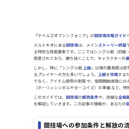
『テイルズオブシンフォニア』の
闘技場攻略ガイド
メルトキオにある
闘技場
は、メイン
ストーリー終盤
る特別な挑戦要素です。ここではシングル戦（初級
用意されており、勝ち抜くことで、キャラクターの
しかし、特に「シングル戦
上級
」以降の難易度は非
るプレイヤーの方も多いでしょう。
上級
を
攻略
する
でなく、アイテム使用の制限 や、戦闘開始直後にの
（ホーリィシンボルやターコイズ）の準備 など、特
このガイドでは、
闘技場
の
解放条件
や、詳細な
全報
を解説していきます。この記事の情報が、あなたの
闘技場への参加条件と解放の