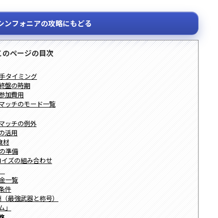
シンフォニアの攻略にもどる
このページの目次
入手タイミング
ー終盤の時期
別参加費用
ンマッチのモード一覧
ンマッチの例外
理の活用
食材
備の準備
ーコイズの組み合わせ
）
賞金一覧
放条件
報酬（最強武器と称号）
ーム」
略