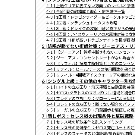
4-1 | 上級クリアに勝てない方向けのレベルと装
4-2 | 全5回戦の敵構成と弱点・耐性属性一覧
4-3 | 1回戦：ドラゴンライダー＆ビークルドラ
4-4 | 2回戦：クラッシュトータスの攻略
4-5 | 3回戦：ドレイクの攻撃回避と真下からの
4-6 | 4回戦：アイスウォーリアの氷属性対策と
4-7 | 5回戦：HPが高いドラゴンナイトの長期戦攻
5 | 詠唱が勝てない術師対策：ジーニアス・
5-1 | 【ジーニアス】詠唱中断されないコンセン
5-2 | ジーニアス：コンセントレートがない場合
5-3 | 【リフィル】詠唱中断対策としてのコンセ
5-4 | リフィル：ヒール/ナースの使用回数を稼ぐ
5-5 | リフィル：4回戦アイスウォーリアの無効化
6 | シングル上級：その他のキャラクター別攻
6-1 | ロイドの立ち回り：飛天翔駆と自動回復装
6-2 | ゼロス/クラトスの立ち回り：回復術と複
6-3 | プレセアの立ち回り：グローリーによる仰
6-4 | コレットの立ち回り：勝てない場合のパラ
6-5 | リーガルの立ち回り：飛葉翻歩を駆使した
7 | 隠しボス：セレス戦の出現条件と撃破戦略
7-1 | セレス戦の解放条件と乱入タイミング
7-2 | セレス戦の特殊条件：ゼロス死亡ルートの
7-3 | セレスのステータスと遠距離/接近戦術攻略