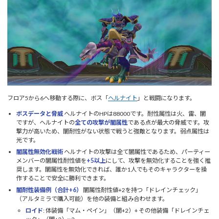
フロア5から6へ移動する際に、ボス「
ヘルナイト
」と戦闘になります。
ボスデータと脅威
ヘルナイトのHPは88000です。耐性属性は火、雷、闇
ですが、ヘルナイトの
全ての攻撃が闇属性
である点が最大の脅威です。攻
撃力が高いため、闇耐性がない状態で戦うと強敵となります。弱点属性は
光です。
闇属性無効化戦術
ヘルナイトの攻撃は全て闇属性であるため、パーティー
メンバーの闇属性耐性値を
+5以上
にして、攻撃を無効化することを強く推
奨します。闇属性を無効化できれば、誰か1人でもそのキャラクターを操
作することで安全に勝利できます。
闇耐性装備例（合計+6）
闇属性耐性値+2を持つ「ドレインチェック」
（アルタミラで購入可能）を他の装備と組み合わせます。
ロイド
: 体装備「マム・ペイン」（闇+2）+ その他装備「ドレインチェ