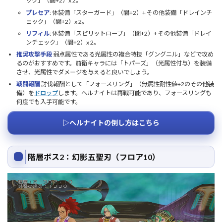
ック」（闇+2）x 2。
プレセア
: 体装備「スターガード」（闇+2）+ その他装備「ドレインチ
ェック」（闇+2）x 2。
リフィル
: 体装備「スピリットローブ」（闇+2）+ その他装備「ドレイ
ンチェック」（闇+2）x 2。
推奨攻撃手段
弱点属性である光属性の複合特技「グングニル」などで攻め
るのがおすすめです。前衛キャラには「トパーズ」（光属性付与）を装備
させ、光属性でダメージを与えると良いでしょう。
戦闘報酬
討伐報酬として「フォースリング」（無属性耐性値+2のその他装
備）を
ドロップ
します。ヘルナイトは再戦可能であり、フォースリングも
何度でも入手可能です。
▷ヘルナイトの倒し方はこちら
階層ボス2：幻影五聖刃（フロア10）