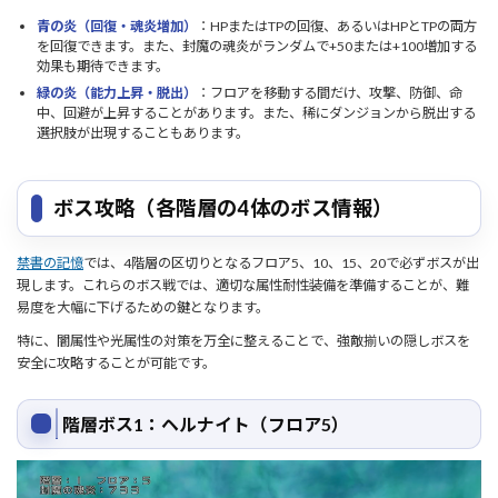
青の炎（回復・魂炎増加）
：HPまたはTPの回復、あるいはHPとTPの両方
を回復できます。また、封魔の魂炎がランダムで+50または+100増加する
効果も期待できます。
緑の炎（能力上昇・脱出）
：フロアを移動する間だけ、攻撃、防御、命
中、回避が上昇することがあります。また、稀にダンジョンから脱出する
選択肢が出現することもあります。
ボス攻略（各階層の4体のボス情報）
禁書の記憶
では、4階層の区切りとなるフロア5、10、15、20で必ずボスが出
現します。これらのボス戦では、適切な属性耐性装備を準備することが、難
易度を大幅に下げるための鍵となります。
特に、闇属性や光属性の対策を万全に整えることで、強敵揃いの隠しボスを
安全に攻略することが可能です。
階層ボス1：ヘルナイト（フロア5）