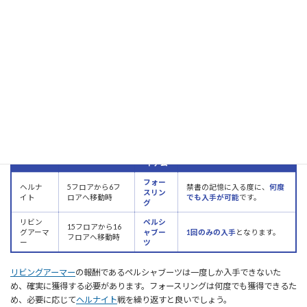
これらの報酬の多くは繰り返し入手できるものですが、一部、一度しか獲得
できない貴重なアイテムも含まれているため、取り逃しがないように確認す
ることが重要です。
階層ボスから得られる報酬装飾品
禁書の記憶では、5フロアごとにボスが出現し、撃破すると報酬が得られま
す。特に、2種類の装飾品は重要な報酬となります。
報酬ア
ボス名
出現場所
再入手性
イテム
フォー
ヘルナ
5フロアから6フ
禁書の記憶に入る度に、
何度
スリン
イト
ロアへ移動時
でも入手が可能
です。
グ
リビン
ペルシ
15フロアから16
グアーマ
ャブー
1回のみの入手
となります。
フロアへ移動時
ー
ツ
リビングアーマー
の報酬であるペルシャブーツは一度しか入手できないた
め、確実に獲得する必要があります。フォースリングは何度でも獲得できるた
め、必要に応じて
ヘルナイト
戦を繰り返すと良いでしょう。