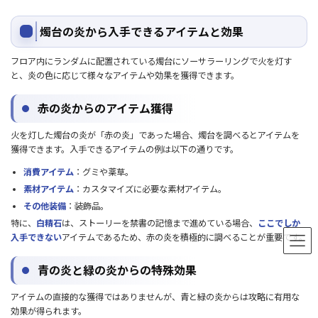
燭台の炎から入手できるアイテムと効果
フロア内にランダムに配置されている燭台にソーサラーリングで火を灯す
と、炎の色に応じて様々なアイテムや効果を獲得できます。
赤の炎からのアイテム獲得
火を灯した燭台の炎が「赤の炎」であった場合、燭台を調べるとアイテムを
獲得できます。入手できるアイテムの例は以下の通りです。
消費アイテム
：グミや薬草。
素材アイテム
：カスタマイズに必要な素材アイテム。
その他装備
：装飾品。
特に、
白精石
は、ストーリーを禁書の記憶まで進めている場合、
ここでしか
入手できない
アイテムであるため、赤の炎を積極的に調べることが重要です。
青の炎と緑の炎からの特殊効果
アイテムの直接的な獲得ではありませんが、青と緑の炎からは攻略に有用な
効果が得られます。