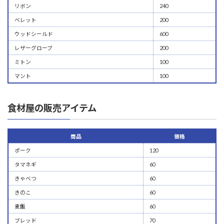
リボン
240
ベレット
200
ウッドシールド
600
レザーグローブ
200
ミトン
100
マント
100
食材屋の販売アイテム
商品
価格
ポーク
120
タマネギ
60
きゃべつ
60
きのこ
60
麦飯
60
ブレッド
70