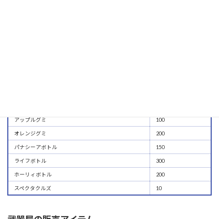
雑貨屋の販売アイテム
商品
価格
アップルグミ
100
オレンジグミ
200
パナシーアボトル
150
ライフボトル
300
ホーリィボトル
200
スペクタクルズ
10