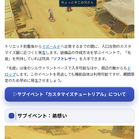
トリエット到着後から
イズールド
へ出発するまでの間に、入口左側のカスタ
マイズ屋に近づくと発生します。装備品の作成方法を学ぶイベントで、「毛
皮」を所持していれば防具「
ソフトレザー
」を入手できます。
「毛皮」は後のシルヴァラントベースで入手可能なほか、周辺の敵からも
ド
ロップ
します。このイベントを見逃しても機能自体は利用可能ですが、期間限
定のため早めに発生させましょう。
▷サブイベント「カスタマイズチュートリアル」について
サブイベント：弟想い