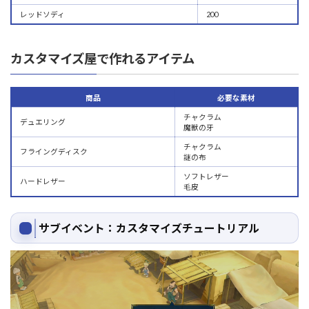
レッドソディ
200
カスタマイズ屋で作れるアイテム
商品
必要な素材
チャクラム
デュエリング
魔獣の牙
チャクラム
フライングディスク
謎の布
ソフトレザー
ハードレザー
毛皮
サブイベント：カスタマイズチュートリアル