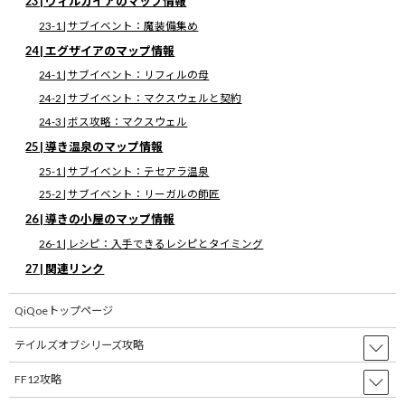
23 | ウィルガイアのマップ情報
18 | アルテスタの家のマップ情報
23-1 | サブイベント：魔装備集め
18-1 | カスタマイズ屋で作れるアイテム
18-2 | レシピ：カレーライスのレシピの使い道
24 | エグザイアのマップ情報
18-3 | サブイベント：魔装備集め
18-4 | サブイベント：勇者ミトス
24-1 | サブイベント：リフィルの母
18-5 | サブイベント：エクスフィアの声
24-2 | サブイベント：マクスウェルと契約
18-6 | サブイベント：ジーニアスとミトス
18-7 | サブイベント：クラトスの暗躍
24-3 | ボス攻略：マクスウェル
19 | フラノールのマップ情報
19-1 | 武器・防具屋（救いの地下攻略前）の販売アイテム
25 | 導き温泉のマップ情報
19-2 | 武器・防具屋（救いの地下攻略後）の販売アイテム
25-1 | サブイベント：テセアラ温泉
19-3 | アクセサリー屋の販売アイテム
19-4 | 食材屋の販売アイテム
25-2 | サブイベント：リーガルの師匠
19-5 | カスタマイズ屋で作れるアイテム
19-6 | サブイベント：魔装備集め
26 | 導きの小屋のマップ情報
19-7 | サブイベント：ゼロスと子供
26-1 | レシピ：入手できるレシピとタイミング
19-8 | サブイベント：ペンギンじいさん
20 | アルタミラのマップ情報
27 | 関連リンク
20-1 | 武器屋の販売アイテム
20-2 | 防具屋の販売アイテム
20-3 | 道具屋の販売アイテム
QiQoeトップページ
20-4 | カスタマイズ屋で作れるアイテム
20-5 | サブイベント：野外漫才劇場
テイルズオブシリーズ攻略
20-6 | サブイベント：アルタミラの遊園地
20-7 | サブイベント：アリシアのお墓参り
FF12攻略
20-8 | サブイベント：魔装備集め
20-9 | サブイベント：大人な子供