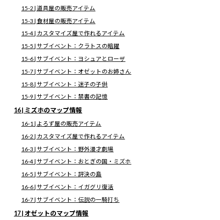
3-10 | サブイベント：ノイシュの正体
15-2 | 道具屋の販売アイテム
4 | イズールドのマップ情報
15-3 | 食材屋の販売アイテム
4-1 | 雑貨屋の販売アイテム
4-2 | サブイベント：エモーショナルバルーン
15-4 | カスタマイズ屋で作れるアイテム
4-3 | サブイベント：クララ救出
15-5 | サブイベント：クラトスの暗躍
4-4 | サブイベント：アイフリードの宝
5 | パルマコスタのマップ情報
15-6 | サブイベント：ヨシュアとローザ
5-1 | 武器屋の販売アイテム
15-7 | サブイベント：オゼットのお姉さん
5-2 | 防具屋の販売アイテム
5-3 | 雑貨屋の販売アイテム
15-8 | サブイベント：迷子の子供
5-4 | 道具屋の販売アイテム
15-9 | サブイベント：禁書の記憶
5-5 | 食材屋の販売アイテム
5-6 | カスタマイズ屋で作れるアイテム
16 | ミズホのマップ情報
5-7 | サブイベント：クラトスの教え
5-8 | サブイベント：ジーニアスの試験
16-1 | よろず屋の販売アイテム
5-9 | サブイベント：読書イベント
16-2 | カスタマイズ屋で作れるアイテム
5-10 | サブイベント：配膳ゲーム
5-11 | サブイベント：勲章の命名
16-3 | サブイベント：野外漫才劇場
5-12 | サブイベント：オリエンテーリング
5-13 | ボス攻略：キリア
16-4 | サブイベント：おとぎの国・ミズホ
6 | ハコネシア峠のマップ情報
16-5 | サブイベント：評決の島
6-1 | サブイベント：魔装備集め
6-2 | サブイベント：コレクター図鑑
16-6 | サブイベント：イガグリ復活
6-3 | アイテム：ゴールドアーマーの入手
16-7 | サブイベント：伝説の一騎打ち
7 | ソダ島遊覧船乗り場（ソダ間欠泉）のマップ情報
7-1 | サブイベント：質問攻めのリーガル
17 | オゼットのマップ情報
8 | アスカードのチャート