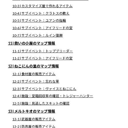
コ
ナ
10-3 | カスタマイズ屋で作れるアイテム
ン
ビ
テ
ゲ
10-4 | サブイベント：クラトスの教え
ン
ー
10-5 | サブイベント：ユアンの指輪
ツ
シ
テイルズオブシンフォニア リマスタ
へ
ョ
10-6 | サブイベント：アイフリードの宝
ス
ン
ー攻略
10-7 | サブイベント：ルイン復興
キ
に
11 | 救いの小屋のマップ情報
ッ
移
プ
動
11-1 | サブイベント：トップブリーダー
QiQoe トップページ
テイルズオブシンフォニア リマスター攻略
【シンフォニア】 タウンマップ一覧｜レシピの入手、サブイベントなど）
11-2 | サブイベント：アイフリードの宝
【テイルズオブシンフォニア リマスター攻略】
12 | ねこにんの里のマップ情報
12-1 | 食材屋の販売アイテム
【シンフォニア】 タウンマップ一覧
12-2 | サブイベント：忘れな草
｜レシピの入手、サブイベントな
12-3 | サブイベント：ヴァイスとねこにん
ど）【テイルズオブシンフォニア リ
12-4 | 施設：宝箱回収率の確認・トレジャーハンター
12-5 | 施設：見逃したスキットの確認
マスター攻略】
13 | メルトキオのマップ情報
最
2025年11月20日
2025年12月10日
QiQoe
13-1 | 武器屋の販売アイテム
終
更
13-2 | 防具屋の販売アイテム