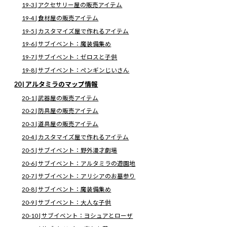
10-5 | サブイベント：ユアンの指輪
19-3 | アクセサリー屋の販売アイテム
10-6 | サブイベント：アイフリードの宝
19-4 | 食材屋の販売アイテム
10-7 | サブイベント：ルイン復興
11 | 救いの小屋のマップ情報
19-5 | カスタマイズ屋で作れるアイテム
11-1 | サブイベント：トップブリーダー
19-6 | サブイベント：魔装備集め
11-2 | サブイベント：アイフリードの宝
12 | ねこにんの里のマップ情報
19-7 | サブイベント：ゼロスと子供
12-1 | 食材屋の販売アイテム
19-8 | サブイベント：ペンギンじいさん
12-2 | サブイベント：忘れな草
12-3 | サブイベント：ヴァイスとねこにん
20 | アルタミラのマップ情報
12-4 | 施設：宝箱回収率の確認・トレジャーハンター
12-5 | 施設：見逃したスキットの確認
20-1 | 武器屋の販売アイテム
13 | メルトキオのマップ情報
20-2 | 防具屋の販売アイテム
13-1 | 武器屋の販売アイテム
13-2 | 防具屋の販売アイテム
20-3 | 道具屋の販売アイテム
13-3 | 道具屋の販売アイテム
13-4 | カスタマイズ屋で作れるアイテム
20-4 | カスタマイズ屋で作れるアイテム
13-5 | サブイベント：読書イベント
20-5 | サブイベント：野外漫才劇場
13-6 | サブイベント：オゼットのお姉さん
13-7 | サブイベント：クラトスの暗躍
20-6 | サブイベント：アルタミラの遊園地
13-8 | サブイベント：ヨシュアとローザ
20-7 | サブイベント：アリシアのお墓参り
13-9 | サブイベント：王女誘拐
13-10 | サブイベント：ダンスパーティー
20-8 | サブイベント：魔装備集め
13-11 | サブイベント：謎の覆面美青年剣士
13-12 | サブイベント：ヴァイスとねこにん
20-9 | サブイベント：大人な子供
13-13 | サブイベント：一日メイド
20-10 | サブイベント：ヨシュアとローザ
13-14 | サブイベント：ダークシェフ
13-15 | サブイベント：リーガルの師匠