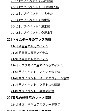
20-11 | サブイベント：忘れな草
14 | グランテセアラブリッジのマップ情報
20-12 | サブイベント：一日体験入店
14-1 | サブイベント：だるまさんがころんだ
15 | サイバックのマップ情報
20-13 | サブイベント：くろのあ
15-1 | 雑貨屋の販売アイテム
20-14 | サブイベント：海水浴
15-2 | 道具屋の販売アイテム
15-3 | 食材屋の販売アイテム
20-15 | サブイベント：爆走族
15-4 | カスタマイズ屋で作れるアイテム
15-5 | サブイベント：クラトスの暗躍
20-16 | サブイベント：交渉上手
15-6 | サブイベント：ヨシュアとローザ
21 | ヘイムダールのマップ情報
15-7 | サブイベント：オゼットのお姉さん
15-8 | サブイベント：迷子の子供
21-1 | 武器屋の販売アイテム
15-9 | サブイベント：禁書の記憶
16 | ミズホのマップ情報
21-2 | 防具屋の販売アイテム
16-1 | よろず屋の販売アイテム
21-3 | 道具屋の販売アイテム
16-2 | カスタマイズ屋で作れるアイテム
16-3 | サブイベント：野外漫才劇場
21-4 | カスタマイズ屋で作れるアイテム
16-4 | サブイベント：おとぎの国・ミズホ
21-5 | サブイベント：ノイシュの正体
16-5 | サブイベント：評決の島
16-6 | サブイベント：イガグリ復活
21-6 | サブイベント：メテオスウォーム習得
16-7 | サブイベント：伝説の一騎打ち
21-7 | サブイベント：クラトスの暗躍
17 | オゼットのマップ情報
17-1 | 防具屋の販売アイテム
21-8 | サブイベント：禁書の記憶
17-2 | 食材屋の販売アイテム
22 | 南島の修道院のマップ情報
17-3 | カスタマイズ屋で作れるアイテム
17-4 | サブイベント：大人な子供
22-1 | 稼ぎ：バキュラのグレード稼ぎ
17-5 | サブイベント：クラトスの暗躍
17-6 | サブイベント：プレセアの父親