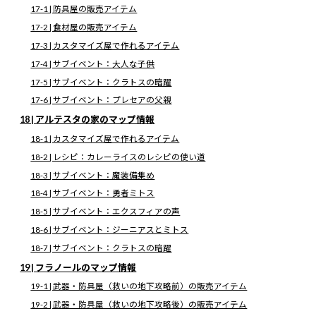
17-1 | 防具屋の販売アイテム
8-1 | 武器屋の販売アイテム
8-2 | 防具屋の販売アイテム
17-2 | 食材屋の販売アイテム
8-3 | 道具屋の販売アイテム
8-4 | 食材屋の販売アイテム
17-3 | カスタマイズ屋で作れるアイテム
8-5 | カスタマイズ屋で作れるアイテム
17-4 | サブイベント：大人な子供
8-6 | ボス攻略：ツァトグ
8-7 | サブイベント：読書イベント
17-5 | サブイベント：クラトスの暗躍
8-8 | サブイベント：クラトスの教え
17-6 | サブイベント：プレセアの父親
8-9 | サブイベント：リフィルとライナー
8-10 | サブイベント：人物名鑑
18 | アルテスタの家のマップ情報
8-11 | サブイベント：ニセ神子
8-12 | サブイベント：リフィルの巫女姿
18-1 | カスタマイズ屋で作れるアイテム
9 | ルインのマップ情報
18-2 | レシピ：カレーライスのレシピの使い道
9-1 | 雑貨屋の販売アイテム
9-2 | 武具屋（崩壊前・復興中）の販売アイテム
18-3 | サブイベント：魔装備集め
9-3 | 武具屋（復興後）の販売アイテム
9-4 | カスタマイズ屋で作れるアイテム
18-4 | サブイベント：勇者ミトス
9-5 | サブイベント：クラトスの教え
18-5 | サブイベント：エクスフィアの声
9-6 | サブイベント：ルイン復興
9-7 | サブイベント：ニセ神子
18-6 | サブイベント：ジーニアスとミトス
9-8 | サブイベント：アイフリードの宝
18-7 | サブイベント：クラトスの暗躍
9-9 | サブイベント：ルインの意味
10 | ハイマのマップ情報
19 | フラノールのマップ情報
10-1 | 雑貨屋（4つの封印解放前）の販売アイテム
10-2 | 雑貨屋（4つの封印解放後）の販売アイテム
19-1 | 武器・防具屋（救いの地下攻略前）の販売アイテム
10-3 | カスタマイズ屋で作れるアイテム
19-2 | 武器・防具屋（救いの地下攻略後）の販売アイテム
10-4 | サブイベント：クラトスの教え