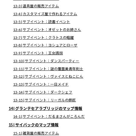
新
▷テイルズオブシンフォニアの攻略にもどる
日
13-3 | 道具屋の販売アイテム
時
13-4 | カスタマイズ屋で作れるアイテム
:
13-5 | サブイベント：読書イベント
このページの目次
13-6 | サブイベント：オゼットのお姉さん
1 | イセリアのマップ情報
1-1 | 雑貨屋の販売アイテム
13-7 | サブイベント：クラトスの暗躍
1-2 | サブイベント：ドジっ娘
13-8 | サブイベント：ヨシュアとローザ
1-3 | サブイベント：読書イベント1
1-4 | サブイベント：弟想い
13-9 | サブイベント：王女誘拐
1-5 | サブイベント：料理チュートリアル
13-10 | サブイベント：ダンスパーティー
1-6 | サブイベント：燃える家
1-7 | ボス攻略：エクスフィギュア
13-11 | サブイベント：謎の覆面美青年剣士
2 | ダイクの家のマップ情報
13-12 | サブイベント：ヴァイスとねこにん
2-1 | カスタマイズ屋で作れるアイテム
2-2 | サブイベント：ロイドとお揃い
13-13 | サブイベント：一日メイド
2-3 | サブイベント：人物名鑑のペリット加工
3 | トリエットのマップ情報
13-14 | サブイベント：ダークシェフ
3-1 | 雑貨屋の販売アイテム
13-15 | サブイベント：リーガルの師匠
3-2 | 武器屋の販売アイテム
3-3 | 防具屋の販売アイテム
14 | グランテセアラブリッジのマップ情報
3-4 | 食材屋の販売アイテム
3-5 | カスタマイズ屋で作れるアイテム
14-1 | サブイベント：だるまさんがころんだ
3-6 | サブイベント：カスタマイズチュートリアル
15 | サイバックのマップ情報
3-7 | サブイベント：弟想い
3-8 | サブイベント：おじさんゲーム
15-1 | 雑貨屋の販売アイテム
3-9 | サブイベント：魔装備集め