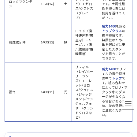
ロックマウンテ
1320(16)
土
ど） + ゼロ
です。土属性耐
ン
ス/クラトス
性を持つ敵には
（グレイ
使用を避けてく
ブ）
ださい。
威力1400
を誇る
ロイド（魔
トップクラス
の
神連牙斬/魔
複合特技です。
皇刃） + リ
無属性のため、
龍虎滅牙陣
1400(12)
無
ーガル（鷹
敵を選ばずに安
爪猛襲脚/鷹
定した大ダメー
嘴襲落）
ジを狙うことが
できます。
リフィル
威力1400
でリフ
（レイ/ホー
ィルの複合特技
リーラン
の中で
トップ
で
ス） + コレ
す。組み合わせ
ット/ゼロ
によってはU・ア
ス/クラトス
福音
1400(11)
光
タック中のダメ
（ジャッジ
ージが少なくな
メント/エン
る場合があるた
ジェルフェ
め、技の選択に
ザー/グラン
ご注意くださ
ドクロスな
い。
ど）