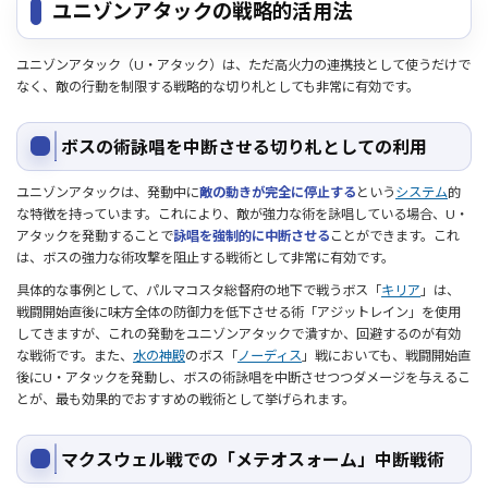
ユニゾンアタックの戦略的活用法
ユニゾンアタック（U・アタック）は、ただ高火力の連携技として使うだけで
なく、敵の行動を制限する戦略的な切り札としても非常に有効です。
ボスの術詠唱を中断させる切り札としての利用
ユニゾンアタックは、発動中に
敵の動きが完全に停止する
という
システム
的
な特徴を持っています。これにより、敵が強力な術を詠唱している場合、U・
アタックを発動することで
詠唱を強制的に中断させる
ことができます。これ
は、ボスの強力な術攻撃を阻止する戦術として非常に有効です。
具体的な事例として、パルマコスタ総督府の地下で戦うボス「
キリア
」は、
戦闘開始直後に味方全体の防御力を低下させる術「アジットレイン」を使用
してきますが、これの発動をユニゾンアタックで潰すか、回避するのが有効
な戦術です。また、
水の神殿
のボス「
ノーディス
」戦においても、戦闘開始直
後にU・アタックを発動し、ボスの術詠唱を中断させつつダメージを与えるこ
とが、最も効果的でおすすめの戦術として挙げられます。
マクスウェル戦での「メテオスォーム」中断戦術