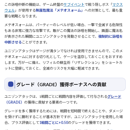
この詠唱中断の機能は、ゲーム終盤の
サブイベント
で戦う隠しボス「
マクス
ウェル
」が使用する
無属性魔法「メテオスォーム」
への対策として、最も重
要な戦略となります。
メテオスォームは、パーティーのレベルが低い場合、一撃で全滅する危険性
もある非常に強力な攻撃です。敵がこの魔法の詠唱を開始し、画面に魔法名
が表示された瞬間にユニゾンアタックを発動させることで、
強制的に詠唱を
中断させる
ことができます。
ユニゾンアタックはゲージが満タンでなければ使用できませんので、このメ
テオスォームに対する切り札として、ゲージを温存しておくことをおすすめ
します。万が一に備え、リフィルの蘇生術「リザレクション」をショートカ
ットに登録しておくと、全滅のリスクを大幅に軽減できます。
グレード（GRADE）獲得ボーナスへの貢献
ユニゾンアタックは、1戦闘ごとに戦闘内容を評価して付与される
グレード
（GRADE）
の獲得に貢献する要素の一つです。
グレードを多く獲得するためには、戦闘を短時間で終えることや、ダメージ
を受けずに勝利することが基本方針ですが、ユニゾンアタックを使用した場
合、プラス評価として
1戦闘ごとに+0.50
のグレードを獲得できます。