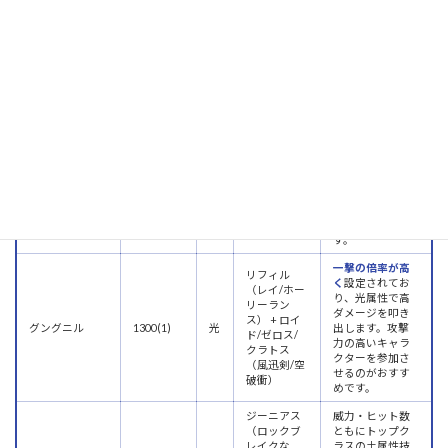
（レイ/ホー
る複合特技の中
リーラン
魔浄光符
1200(15)
光
で
最も威力が高
ス） + しい
く
、光属性を持
な（炸力符/
つ技です。
破魔濤符）
設定威力値の割
に実ダメージは
低い傾向があり
リフィル
ますが、安定し
（レイ） +
て
ヒット数を稼
プリズミックス
ジーニアス
1200(30)
光
げる
ため、コン
ターズ
（上級魔術
ボボーナス（基
のいずれ
本経験値2倍）狙
か）
いの経験値稼ぎ
に活用できま
す。
一撃の倍率が高
リフィル
く
設定されてお
（レイ/ホー
り、光属性で高
リーラン
ダメージを叩き
ス） + ロイ
グングニル
1300(1)
光
出します。攻撃
ド/ゼロス/
力の高いキャラ
クラトス
クターを参加さ
（風迅剣/空
せるのがおすす
破衝）
めです。
ジーニアス
威力・ヒット数
（ロックブ
ともにトップク
レイクな
ラスの土属性技