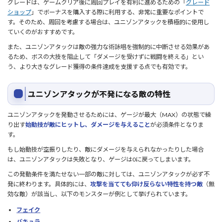
グレードは、ゲームクリア後に周回プレイを有利に進めるための「
グレード
ショップ
」でボーナスを購入する際に利用する、非常に重要なポイントで
す。そのため、周回を考慮する場合は、ユニゾンアタックを積極的に使用し
ていくのがおすすめです。
また、ユニゾンアタックは敵の強力な術詠唱を強制的に中断させる効果があ
るため、ボスの大技を阻止して「ダメージを受けずに戦闘を終える」とい
う、より大きなグレード獲得の条件達成を支援する点でも有効です。
ユニゾンアタックが不発になる敵の特性
ユニゾンアタックを発動させるためには、ゲージが最大（MAX）の状態で繰
り出す
始動技が敵にヒットし、ダメージを与えること
が必須条件となりま
す。
もし始動技が空振りしたり、敵にダメージを与えられなかったりした場合
は、ユニゾンアタックは失敗となり、ゲージは0に戻ってしまいます。
この発動条件を満たせない一部の敵に対しては、ユニゾンアタックが必ず不
発に終わります。具体的には、
攻撃を当てても仰け反らない特性を持つ敵
（無
効な敵）が該当し、以下のモンスターが例として挙げられています。
フェイク
バキュラ