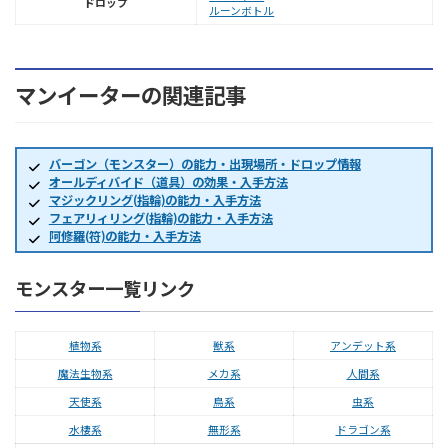
ドロップ
ルーンボトル
マンイーターの関連記事
バーゴン（モンスター）の能力・出現場所・ドロップ情報
オールディバイド（道具）の効果・入手方法
マジックリング(指輪)の能力・入手方法
フェアリィリング(指輪)の能力・入手方法
阿修羅(符)の能力・入手方法
モンスター一覧リンク
植物系
獣系
アンデット系
魔法生物系
メカ系
人間系
天使系
鳥系
虫系
水棲系
無形系
ドラゴン系