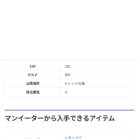
HP
6500
9750
13000
TP
0
0
0
攻撃
1060
1325
1590
防御
100
100
100
マンイーターの補足情報
EXP
210
ガルド
300
出現場所
トレントの森
弱点属性
火
マンイーターから入手できるアイテム
レモングミ