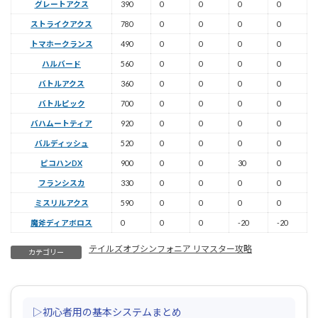
グレートアクス
390
0
0
0
0
ストライクアクス
780
0
0
0
0
トマホークランス
490
0
0
0
0
ハルバード
560
0
0
0
0
バトルアクス
360
0
0
0
0
バトルピック
700
0
0
0
0
バハムートティア
920
0
0
0
0
バルディッシュ
520
0
0
0
0
ピコハンDX
900
0
0
30
0
フランシスカ
330
0
0
0
0
ミスリルアクス
590
0
0
0
0
魔斧ディアボロス
0
0
0
-20
-20
テイルズオブシンフォニア リマスター攻略
カテゴリー
▷初心者用の基本システムまとめ