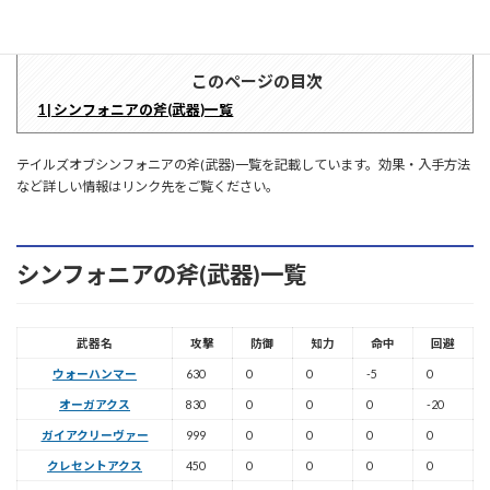
テイルズオブヴェスペリア攻略
このページの目次
1 | シンフォニアの斧(武器)一覧
テイルズオブシンフォニアの斧(武器)一覧を記載しています。効果・入手方法
など詳しい情報はリンク先をご覧ください。
シンフォニアの斧(武器)一覧
武器名
攻撃
防御
知力
命中
回避
ウォーハンマー
630
0
0
-5
0
オーガアクス
830
0
0
0
-20
ガイアクリーヴァー
999
0
0
0
0
クレセントアクス
450
0
0
0
0