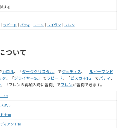
減する
｜
ラピード
｜
パティ
｜
ユーリ
｜
レイヴン
｜
フレン
について
で
カロル
、「
ダーククリスタル
」で
ジュディス
、「
ルビーワンド
リタ
、「
ジライヤ＋1α
」で
ラピード
、「
ピスカ＋1α
」で
パティ
、
ン
、「フレンの再加入時に習得」で
フレン
が習得できます。
＋1α
リスタル
ド＋1α
ディアン＋1α