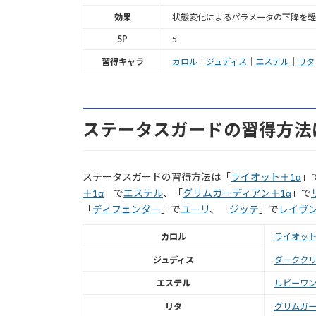
効果
状態変化によるパラメータの下降を軽
SP
5
習得キャラ
カロル
｜
ジュディス
｜
エステル
｜
リタ
ステータスガードの習得方法
ステータスガードの習得方法は「
ライオット＋1α
」
＋1α
」で
エステル
、「
グリムガーディアン＋1α
」で
「
ディフェンダー
」で
ユーリ
、「
ジッテ
」で
レイヴ
カロル
ライオット
ジュディス
ダークク
エステル
ルビーワン
リタ
グリムガー