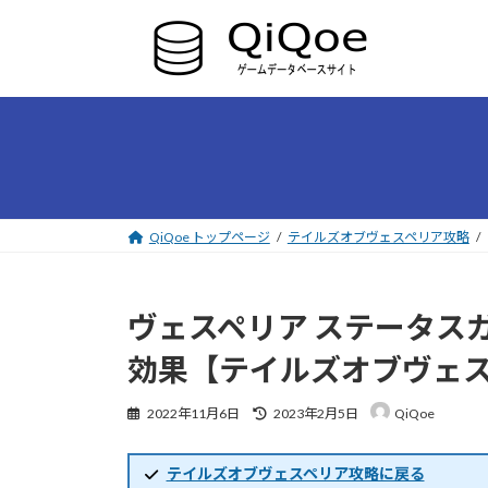
コ
ナ
ン
ビ
テ
ゲ
ン
ー
ツ
シ
へ
ョ
ス
ン
キ
に
ッ
移
プ
動
QiQoe トップページ
テイルズオブヴェスペリア攻略
ヴェスペリア ステータス
効果【テイルズオブヴェ
最
2022年11月6日
2023年2月5日
QiQoe
終
更
新
テイルズオブヴェスペリア攻略に戻る
日