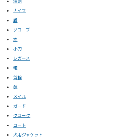
短剣
ナイフ
盾
グローブ
本
小刀
レガース
鞄
首輪
銃
メイル
ガード
クローク
コート
犬用ジャケット