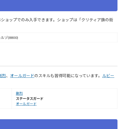
はショップでのみ入手できます。ショップは「クリティア族の街
ゾ(8800)
剛烈
、
オールガード
のスキルも習得可能になっています。
ルビー
剛烈
ステータスガード
オールガード