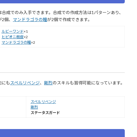
は合成でのみ入手できます。合成での作成方法は1パターンあり、
が2個、
マンドラゴラの瞳
が2個で作成できます。
ルビーワンド
×1
ヒピオニ樹皮
×2
マンドラゴラの瞳
×2
他にも
スペルリベンジ
、
剛烈
のスキルも習得可能になっています。
スペルリベンジ
剛烈
ステータスガード