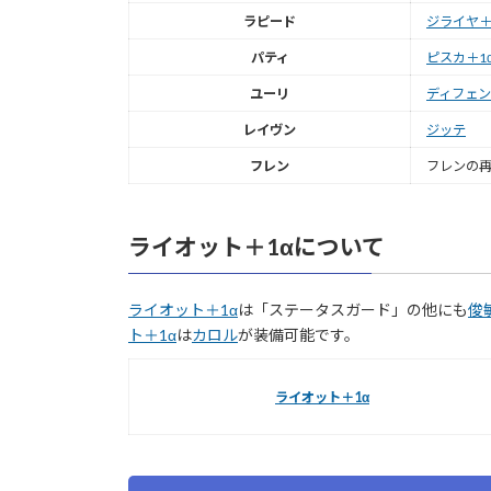
ラピード
ジライヤ＋
パティ
ピスカ＋1
ユーリ
ディフェ
レイヴン
ジッテ
フレン
フレンの
ライオット＋1αについて
ライオット＋1α
は「ステータスガード」の他にも
俊
ト＋1α
は
カロル
が装備可能です。
ライオット＋1α