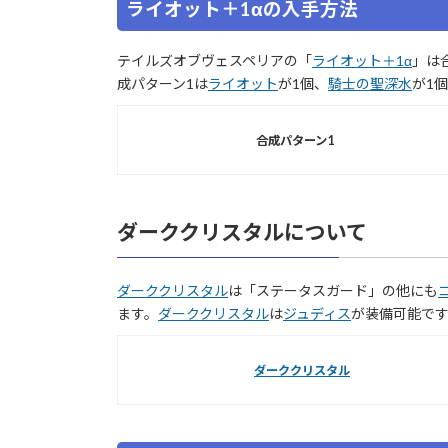
ライオット＋1αの入手方法
テイルズオブヴェスペリアの「
ライオット＋1α
」は
成パターン1は
ライオット
が1個、
騎士の聖深水
が1
合成パターン1
ダーククリスタルについて
ダーククリスタル
は「ステータスガード」の他にも
ます。
ダーククリスタル
は
ジュディス
が装備可能で
ダーククリスタル