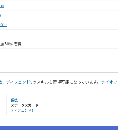
1α
α
ンダー
再加入時に習得
敏
、
ディフェンド3
のスキルも習得可能になっています。
ライオッ
俊敏
ステータスガード
ディフェンド3