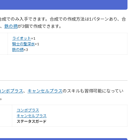
合成でのみ入手できます。合成での作成方法は1パターンあり、合
個、
鉄の柄
が3個で作成できます。
ライオット
×1
騎士の聖深水
×1
鉄の柄
×3
コンボプラス
、
キャンセルプラス
のスキルも習得可能になってい
す。
コンボプラス
キャンセルプラス
ステータスガード