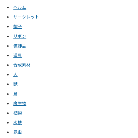
ヘルム
サークレット
帽子
リボン
装飾品
道具
合成素材
人
獣
鳥
魔生物
植物
水棲
昆虫