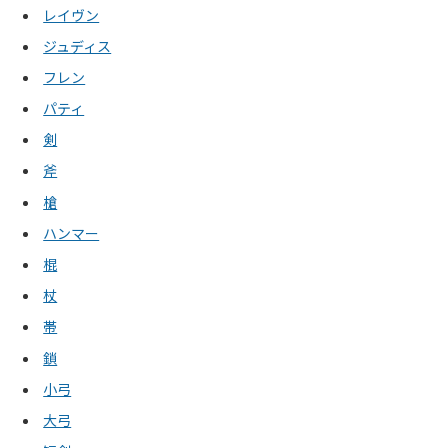
レイヴン
ジュディス
フレン
パティ
剣
斧
槍
ハンマー
棍
杖
帯
鎖
小弓
大弓