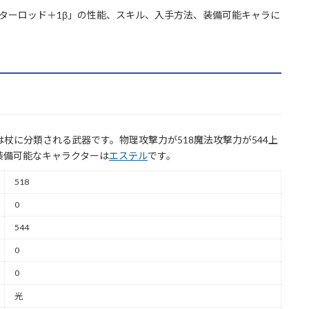
スターロッド＋1β」の性能、スキル、入手方法、装備可能キャラに
杖に分類される武器です。物理攻撃力が518魔法攻撃力が544上
装備可能なキャラクターは
エステル
です。
518
0
544
0
0
光