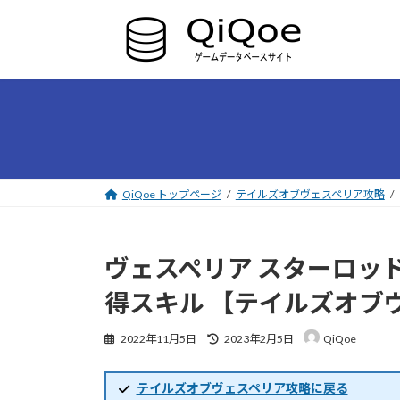
コ
ナ
ン
ビ
テ
ゲ
ン
ー
ツ
シ
へ
ョ
ス
ン
キ
に
ッ
移
プ
動
QiQoe トップページ
テイルズオブヴェスペリア攻略
ヴェスペリア スターロッド
得スキル 【テイルズオブ
最
2022年11月5日
2023年2月5日
QiQoe
終
更
新
テイルズオブヴェスペリア攻略に戻る
日