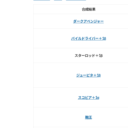
合成結果
ダークアベンジャー
パイルドライバー＋1β
スターロッド＋1β
ジューピタ＋1β
スコピア＋1α
鞄王