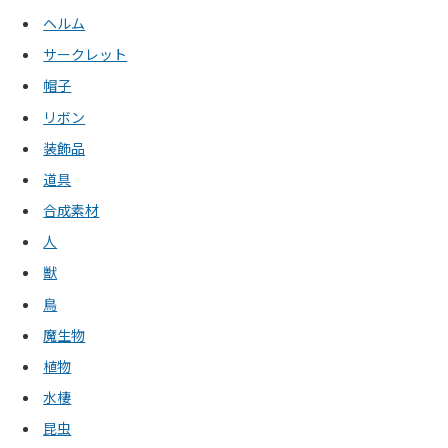
ヘルム
サークレット
帽子
リボン
装飾品
道具
合成素材
人
獣
鳥
魔生物
植物
水棲
昆虫