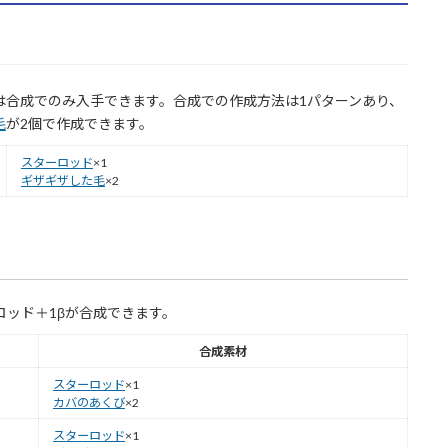
は合成でのみ入手できます。合成での作成方法は1パターンあり、
毛
が2個で作成できます。
スターロッド
×1
ギザギザした毛
×2
ロッド＋1βが合成できます。
合成素材
スターロッド
×1
カバのあくび
×2
スターロッド
×1