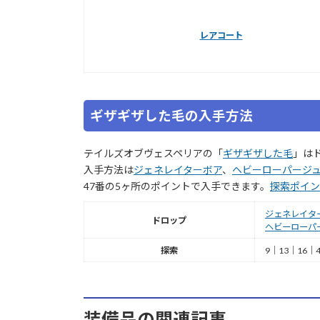
レアコート
ギザギザした毛の入手方法
テイルズオブヴェスペリアの「
ギザギザした毛
」は
入手方法は
ジェネレイターボア
、
ヘビーローパージ
47番の5ヶ所のポイントで入手できます。
探索ポイン
ジェネレイタ
ドロップ
ヘビーローパ
探索
9｜13｜16｜4
装備品の関連記事