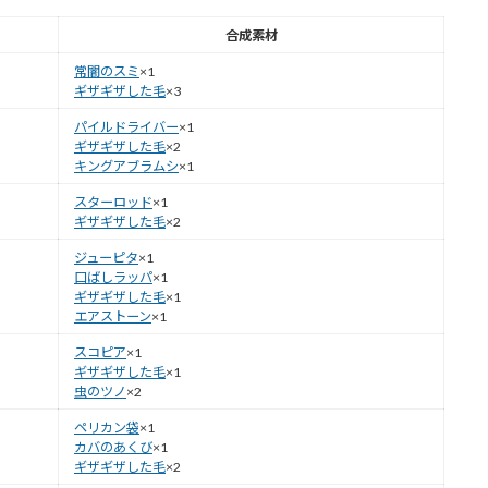
合成素材
常闇のスミ
×1
ギザギザした毛
×3
パイルドライバー
×1
ギザギザした毛
×2
キングアブラムシ
×1
スターロッド
×1
ギザギザした毛
×2
ジューピタ
×1
口ばしラッパ
×1
ギザギザした毛
×1
エアストーン
×1
スコピア
×1
ギザギザした毛
×1
虫のツノ
×2
ペリカン袋
×1
カバのあくび
×1
ギザギザした毛
×2