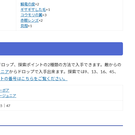
鱗竜の皮
×2
ギザギザした毛
×1
コウモリの翼
×3
赤眼レンズ
×2
貝殻
×1
ドロップ、探索ポイントの2種類の方法で入手できます。敵からの
ュニア
からドロップで入手出来ます。探索では9、13、16、45、
トの番号はこちらをご覧ください。
ーボア
ージュニア
5｜47