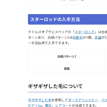
スターロッドの入手方法
テイルズオブヴェスペリアの「
スターロッド
」は合
ターンあり、合成パターン1は
光星石
が1個、
水晶
が
ーゼ古仙洞で入手できます。
合成パターン1
宝箱
ギザギザした毛について
ギザギザした毛
を使用して
ダークアベンジャー
、
パ
ピア＋1α
、
鞄王
、
レアコート
が合成できます。