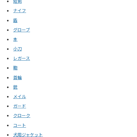
短剣
ナイフ
盾
グローブ
本
小刀
レガース
鞄
首輪
銃
メイル
ガード
クローク
コート
犬用ジャケット