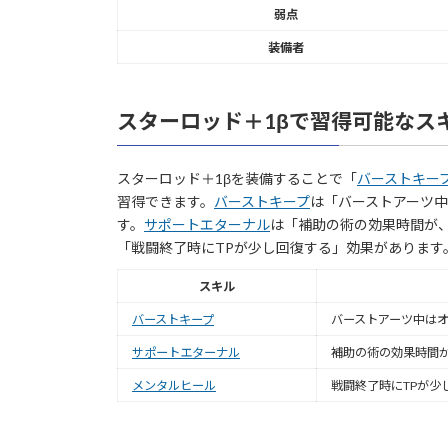
弱点
装備者
スターロッド＋1βで習得可能なス
スターロッド＋1βを装備することで「
バーストキー
習得できます。
バーストキープ
は「バーストアーツ中
す。
サポートエターナル
は「補助の術の効果時間が
「戦闘終了時にTPが少し回復する」効果があります
スキル
バーストキープ
バーストアーツ中は
サポートエターナル
補助の術の効果時間
メンタルヒール
戦闘終了時にTPが少