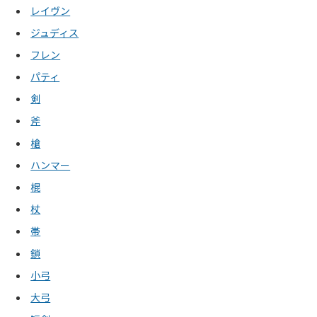
レイヴン
ジュディス
フレン
パティ
剣
斧
槍
ハンマー
棍
杖
帯
鎖
小弓
大弓