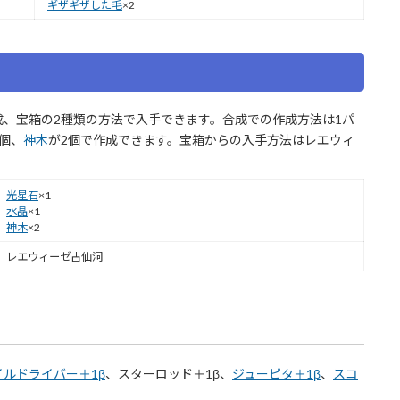
ギザギザした毛
×2
成、宝箱の2種類の方法で入手できます。合成での作成方法は1パ
1個、
神木
が2個で作成できます。宝箱からの入手方法はレエウィ
光星石
×1
水晶
×1
神木
×2
レエウィーゼ古仙洞
イルドライバー＋1β
、スターロッド＋1β、
ジューピタ＋1β
、
スコ