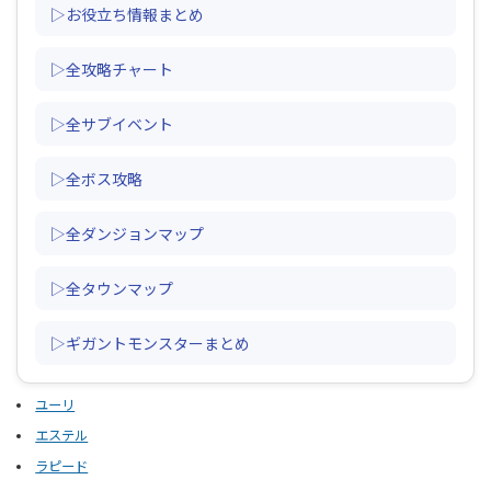
▷お役立ち情報まとめ
▷全攻略チャート
▷全サブイベント
▷全ボス攻略
▷全ダンジョンマップ
▷全タウンマップ
▷ギガントモンスターまとめ
ユーリ
エステル
ラピード