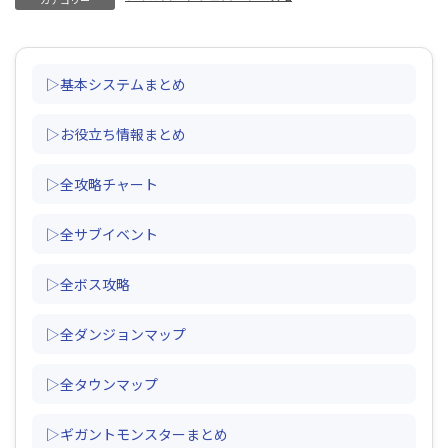
カテゴリー
▷基本システムまとめ
▷お役立ち情報まとめ
▷全攻略チャート
▷全サブイベント
▷全ボス攻略
▷全ダンジョンマップ
▷全タウンマップ
▷ギガントモンスターまとめ