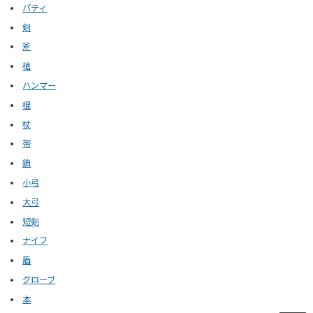
パティ
剣
斧
槍
ハンマー
棍
杖
帯
鎖
小弓
大弓
短剣
ナイフ
盾
グローブ
本