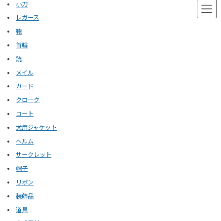
小刀
レガース
鞄
首輪
銃
メイル
ガード
クローク
コート
犬用ジャケット
ヘルム
サークレット
帽子
リボン
装飾品
道具