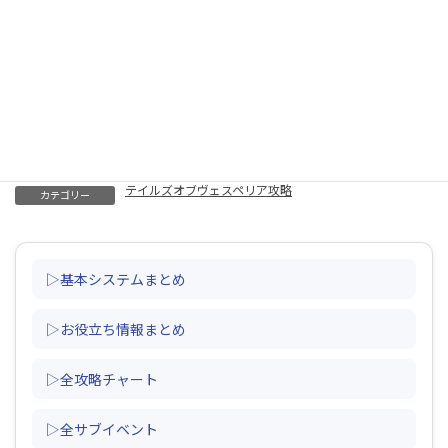
最強武器一覧（魔装具除く）
グリフィン（出現場所・ギガントモンスター・復活・爪・出ない）
秘奥義（switch版・出し方・発動しない・習得・いつから・回数）
シークレットミッション一覧（報酬・難しい・確認方法・ナム孤
島・称号・やり直し）
ギガントモンスター一覧（報酬・ドロップ・出現場所・復活しな
い）
闘技場（100、200人斬り・団体戦・報酬・挑戦状の入手方法）
テイルズオブヴェスペリア攻略
カテゴリー
▷基本システムまとめ
▷お役立ち情報まとめ
▷全攻略チャート
▷全サブイベント