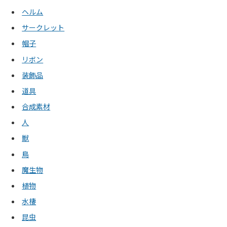
ヘルム
サークレット
帽子
リボン
装飾品
道具
合成素材
人
獣
鳥
魔生物
植物
水棲
昆虫