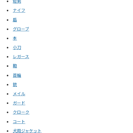
短剣
ナイフ
盾
グローブ
本
小刀
レガース
鞄
首輪
銃
メイル
ガード
クローク
コート
犬用ジャケット