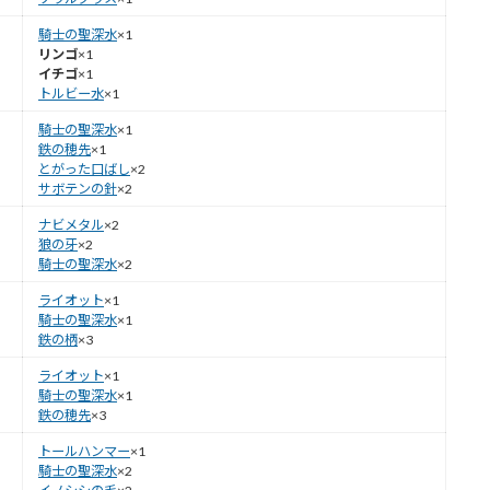
騎士の聖深水
×1
リンゴ
×1
イチゴ
×1
トルビー水
×1
騎士の聖深水
×1
鉄の穂先
×1
とがった口ばし
×2
サボテンの針
×2
ナビメタル
×2
狼の牙
×2
騎士の聖深水
×2
ライオット
×1
騎士の聖深水
×1
鉄の柄
×3
ライオット
×1
騎士の聖深水
×1
鉄の穂先
×3
トールハンマー
×1
騎士の聖深水
×2