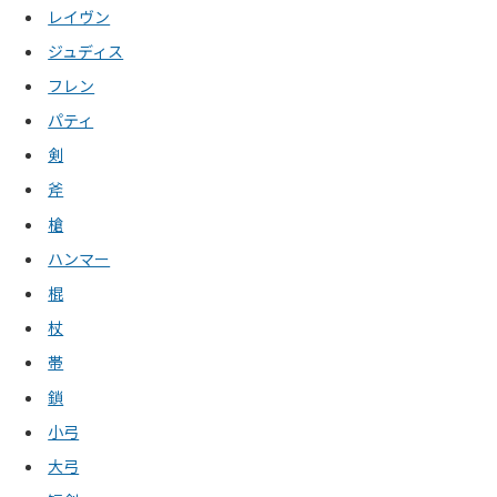
レイヴン
ジュディス
フレン
パティ
剣
斧
槍
ハンマー
棍
杖
帯
鎖
小弓
大弓