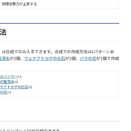
時、物理攻撃力が上昇する
法
」は合成でのみ入手できます。合成での作成方法は1パターンあ
聖深水
が2個、
ウェケアトカゲの化石
が2個、
バラの花
が1個で作成
ルハンマー
×1
の聖深水
×2
ケアトカゲの化石
×2
の花
×1
ールハンマー＋1βが合成できます。