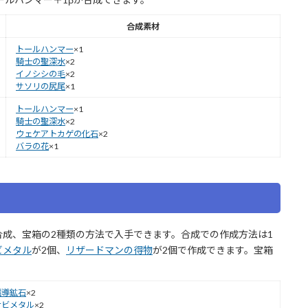
合成素材
トールハンマー
×1
騎士の聖深水
×2
イノシシの毛
×2
サソリの尻尾
×1
トールハンマー
×1
騎士の聖深水
×2
ウェケアトカゲの化石
×2
バラの花
×1
合成、宝箱の2種類の方法で入手できます。合成での作成方法は1
ビメタル
が2個、
リザードマンの得物
が2個で作成できます。宝箱
魔導鉱石
×2
ナビメタル
×2