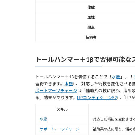
俊敏
属性
弱点
装備者
トールハンマー＋1βで習得可能な
トールハンマー＋1βを装備することで「
水塵
」、「
習得できます。
水塵
は「対応した術技を変化させる
ポートアーツチャージ
は「補助系の技に限り、溜め
る」効果があります。
HPコンディションS2
は「HP
スキル
水塵
対応した術技を変化させ
サポートアーツチャージ
補助系の技に限り、溜め