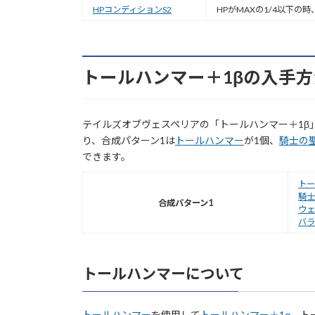
HPコンディションS2
HPがMAXの1/4以下の
トールハンマー＋1βの入手方
テイルズオブヴェスペリアの「トールハンマー＋1β
り、合成パターン1は
トールハンマー
が1個、
騎士の
できます。
トー
騎士
合成パターン1
ウェ
バラ
トールハンマーについて
トールハンマー
を使用して
トールハンマー＋1α
、ト