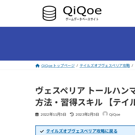
コ
ナ
ン
ビ
テ
ゲ
ン
ー
ツ
シ
へ
ョ
ス
ン
キ
に
ッ
移
プ
動
QiQoe トップページ
テイルズオブヴェスペリア攻略
ヴェスペリア トールハンマ
方法・習得スキル 【テイ
最
2022年11月5日
2023年2月5日
QiQoe
終
更
新
テイルズオブヴェスペリア攻略に戻る
日