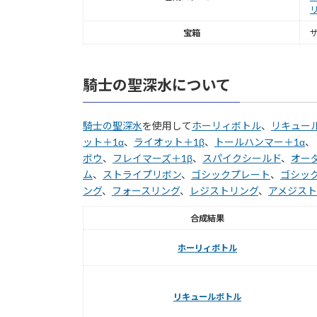
宝箱
騎士の聖深水について
騎士の聖深水
を使用して
ホーリィボトル
、
リキュー
ット＋1α
、
ライオット＋1β
、
トールハンマー＋1α
、
ボウ
、
フレイマーズ＋1β
、
スパイクシールド
、
オー
ム
、
ストライプリボン
、
ゴシックプレート
、
ゴシッ
ング
、
フォースリング
、
レジストリング
、
アメジスト
合成結果
ホーリィボトル
リキュールボトル