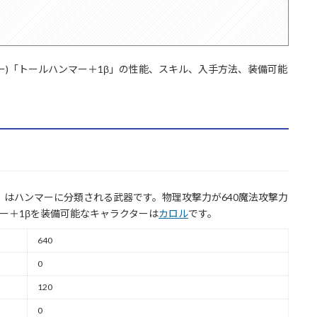
ー)「トールハンマー＋1β」の性能、スキル、入手方法、装備可能
」はハンマーに分類される武器です。物理攻撃力が640魔法攻撃力
ー＋1βを装備可能なキャラクターは
カロル
です。
640
0
120
0