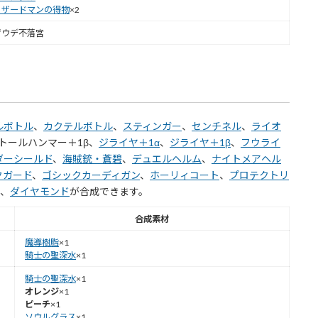
リザードマンの得物
×2
ザウデ不落宮
ルボトル
、
カクテルボトル
、
スティンガー
、
センチネル
、
ライオ
トールハンマー＋1β、
ジライヤ＋1α
、
ジライヤ＋1β
、
フウライ
ダーシールド
、
海賊銃・蒼碧
、
デュエルヘルム
、
ナイトメアヘル
クガード
、
ゴシックカーディガン
、
ホーリィコート
、
プロテクトリ
、
ダイヤモンド
が合成できます。
合成素材
魔導樹脂
×1
騎士の聖深水
×1
騎士の聖深水
×1
オレンジ
×1
ピーチ
×1
ソウルグラス
×1