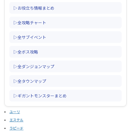
▷お役立ち情報まとめ
▷全攻略チャート
▷全サブイベント
▷全ボス攻略
▷全ダンジョンマップ
▷全タウンマップ
▷ギガントモンスターまとめ
ユーリ
エステル
ラピード