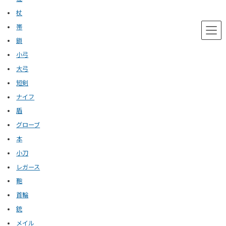
杖
帯
鎖
小弓
大弓
短剣
ナイフ
盾
グローブ
本
小刀
レガース
鞄
首輪
銃
メイル