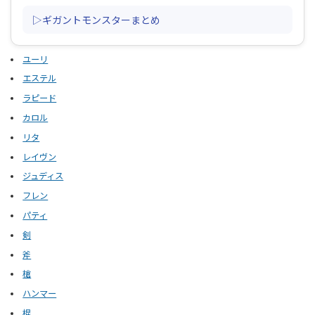
▷ギガントモンスターまとめ
ユーリ
エステル
ラピード
カロル
リタ
レイヴン
ジュディス
フレン
パティ
剣
斧
槍
ハンマー
棍