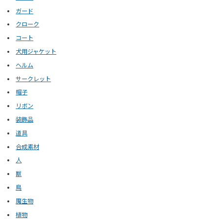
ガード
クローク
コート
犬用ジャケット
ヘルム
サークレット
帽子
リボン
装飾品
道具
合成素材
人
獣
鳥
魔生物
植物